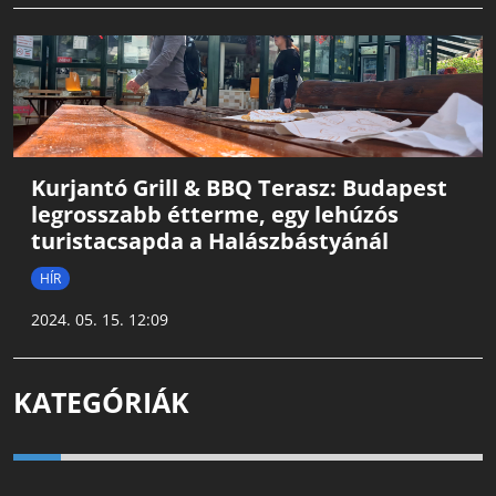
Kurjantó Grill & BBQ Terasz: Budapest
legrosszabb étterme, egy lehúzós
turistacsapda a Halászbástyánál
HÍR
2024. 05. 15. 12:09
KATEGÓRIÁK