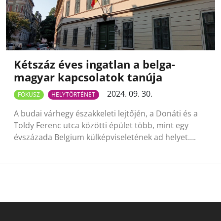
Kétszáz éves ingatlan a belga-
magyar kapcsolatok tanúja
2024. 09. 30.
FÓKUSZ
HELYTÖRTÉNET
A budai várhegy északkeleti lejtőjén, a Donáti és a
Toldy Ferenc utca közötti épület több, mint egy
évszázada Belgium külképviseletének ad helyet….