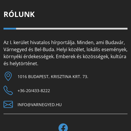
RÓLUNK
Az I. kerület hivatalos hírportálja. Minden, ami Budavár,
Várnegyed és Bel-Buda. Helyi közélet, lokális események,
környéki érdekességek. Emberek és közösségek, kultúra
és helytörténet.
1016 BUDAPEST, KRISZTINA KRT. 73.
+36-20/433-8222
INFO@VARNEGYED.HU