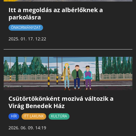
Itt a megoldás az albérlőknek a
parkolásra
ÖNKORMÁNYZAT
2025. 01. 17. 12:22
Csütörtökönként mozivá változik a
Virág Benedek Ház
HÍR
ITT LAKUNK
KULTÚRA
2026. 06. 09. 14:19