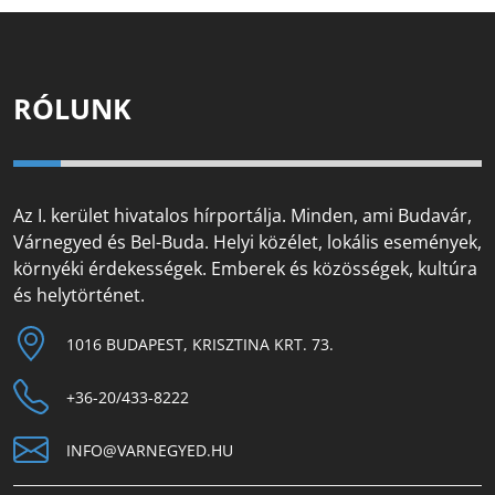
RÓLUNK
Az I. kerület hivatalos hírportálja. Minden, ami Budavár,
Várnegyed és Bel-Buda. Helyi közélet, lokális események,
környéki érdekességek. Emberek és közösségek, kultúra
és helytörténet.
1016 BUDAPEST, KRISZTINA KRT. 73.
+36-20/433-8222
INFO@VARNEGYED.HU