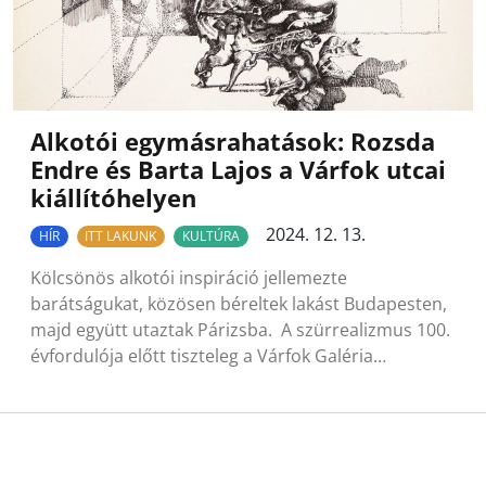
Alkotói egymásrahatások: Rozsda
Endre és Barta Lajos a Várfok utcai
kiállítóhelyen
2024. 12. 13.
HÍR
ITT LAKUNK
KULTÚRA
Kölcsönös alkotói inspiráció jellemezte
barátságukat, közösen béreltek lakást Budapesten,
majd együtt utaztak Párizsba. A szürrealizmus 100.
évfordulója előtt tiszteleg a Várfok Galéria…