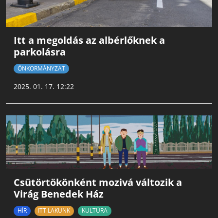
Itt a megoldás az albérlőknek a
parkolásra
ÖNKORMÁNYZAT
2025. 01. 17. 12:22
Csütörtökönként mozivá változik a
Virág Benedek Ház
HÍR
ITT LAKUNK
KULTÚRA