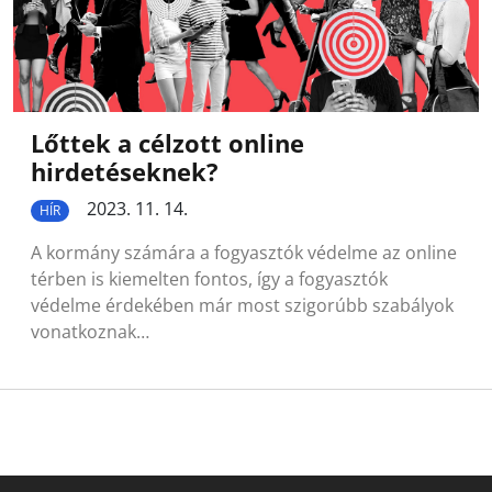
Lőttek a célzott online
hirdetéseknek?
2023. 11. 14.
HÍR
A kormány számára a fogyasztók védelme az online
térben is kiemelten fontos, így a fogyasztók
védelme érdekében már most szigorúbb szabályok
vonatkoznak…