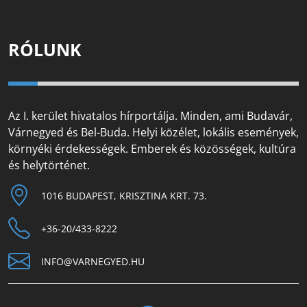
RÓLUNK
Az I. kerület hivatalos hírportálja. Minden, ami Budavár,
Várnegyed és Bel-Buda. Helyi közélet, lokális események,
környéki érdekességek. Emberek és közösségek, kultúra
és helytörténet.
1016 BUDAPEST, KRISZTINA KRT. 73.
+36-20/433-8222
INFO@VARNEGYED.HU