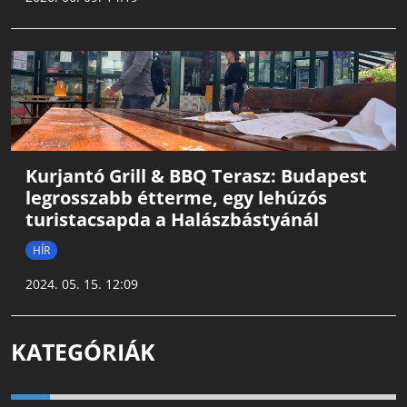
Kurjantó Grill & BBQ Terasz: Budapest
legrosszabb étterme, egy lehúzós
turistacsapda a Halászbástyánál
HÍR
2024. 05. 15. 12:09
KATEGÓRIÁK