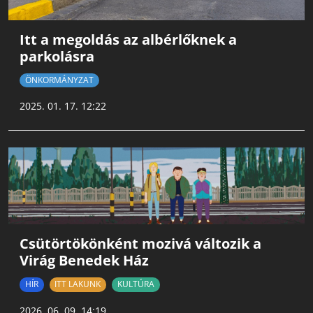
Itt a megoldás az albérlőknek a
parkolásra
ÖNKORMÁNYZAT
2025. 01. 17. 12:22
Csütörtökönként mozivá változik a
Virág Benedek Ház
HÍR
ITT LAKUNK
KULTÚRA
2026. 06. 09. 14:19