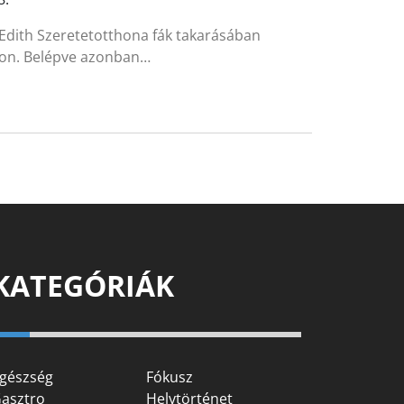
 Edith Szeretetotthona fák takarásában
úton. Belépve azonban…
KATEGÓRIÁK
gészség
Fókusz
asztro
Helytörténet