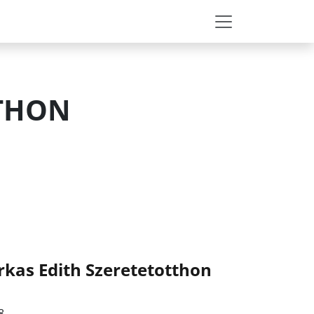
TTHON
rkas Edith Szeretetotthon
8.