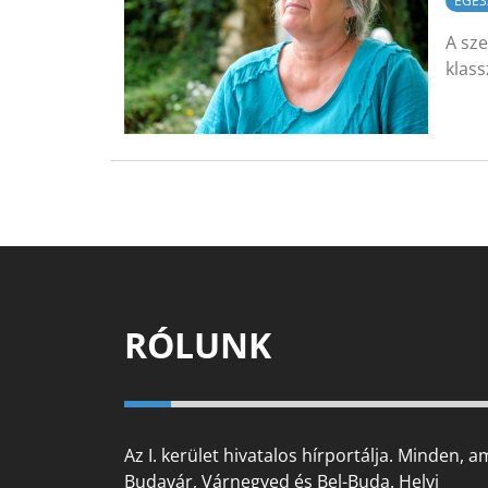
EGÉS
A sze
klass
RÓLUNK
Az I. kerület hivatalos hírportálja. Minden, a
Budavár, Várnegyed és Bel-Buda. Helyi