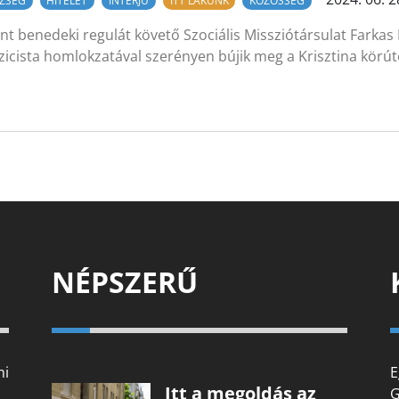
ZSÉG
HITÉLET
INTERJÚ
ITT LAKUNK
KÖZÖSSÉG
nt benedeki regulát követő Szociális Missziótársulat Farkas
zicista homlokzatával szerényen bújik meg a Krisztina kör
NÉPSZERŰ
mi
E
Itt a megoldás az
G