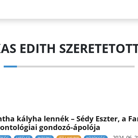
AS EDITH SZERETETO
tha kályha lennék – Sédy Eszter, a Fa
ontológiai gondozó-ápolója
2024. 06. 2