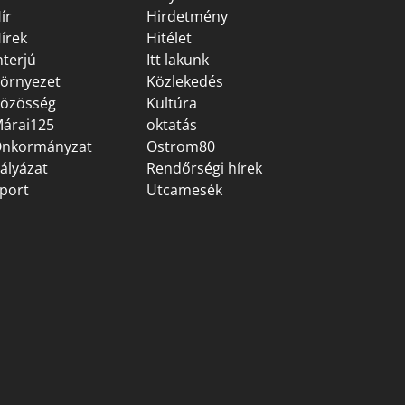
ír
Hirdetmény
írek
Hitélet
nterjú
Itt lakunk
örnyezet
Közlekedés
özösség
Kultúra
árai125
oktatás
nkormányzat
Ostrom80
ályázat
Rendőrségi hírek
port
Utcamesék