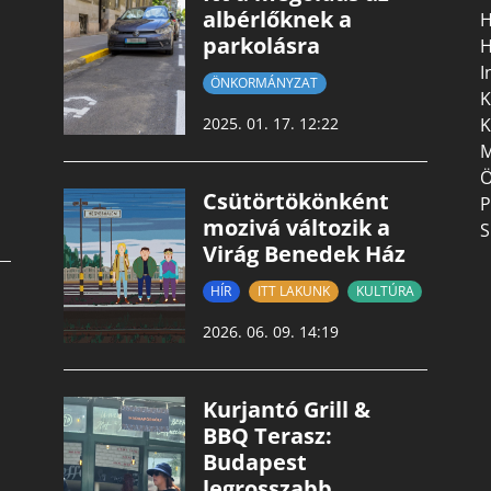
albérlőknek a
H
parkolásra
H
I
ÖNKORMÁNYZAT
K
K
2025. 01. 17. 12:22
M
Ö
Csütörtökönként
P
mozivá változik a
S
Virág Benedek Ház
HÍR
ITT LAKUNK
KULTÚRA
2026. 06. 09. 14:19
Kurjantó Grill &
BBQ Terasz:
Budapest
legrosszabb