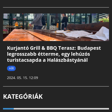
Kurjantó Grill & BBQ Terasz: Budapest
legrosszabb étterme, egy lehúzós
turistacsapda a Halászbástyánál
HÍR
2024. 05. 15. 12:09
KATEGÓRIÁK