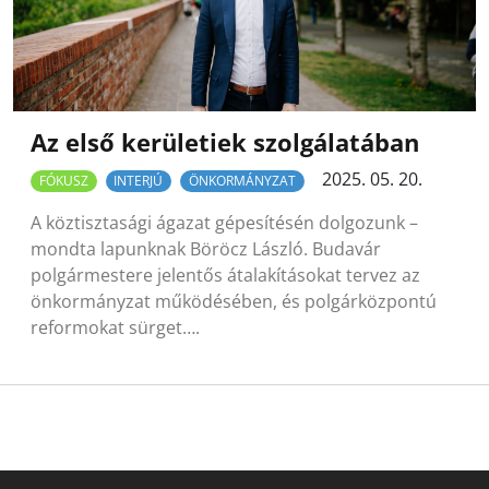
Az első kerületiek szolgálatában
2025. 05. 20.
FÓKUSZ
INTERJÚ
ÖNKORMÁNYZAT
A köztisztasági ágazat gépesítésén dolgozunk –
mondta lapunknak Böröcz László. Budavár
polgármestere jelentős átalakításokat tervez az
önkormányzat működésében, és polgárközpontú
reformokat sürget….