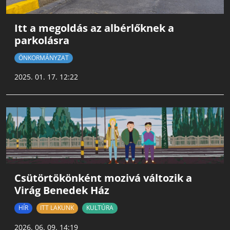
Itt a megoldás az albérlőknek a
parkolásra
ÖNKORMÁNYZAT
2025. 01. 17. 12:22
Csütörtökönként mozivá változik a
Virág Benedek Ház
HÍR
ITT LAKUNK
KULTÚRA
2026. 06. 09. 14:19