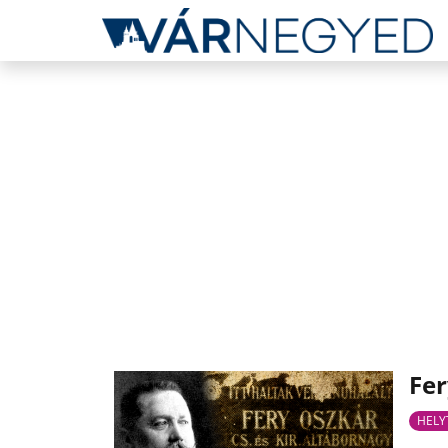
Fer
HELY