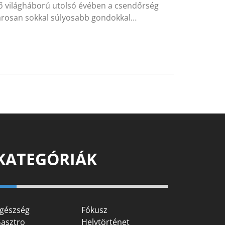
ső világháború utolsó évében a csendőrség
marosan sokkal súlyosabb gondokkal…
KATEGÓRIÁK
gészség
Fókusz
asztro
Helytörténet