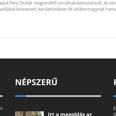
tatjuk Fery Oszkár megrendítő sorsának bemutatását. Az el
gyelőjévé kinevezett, kerületünkben élt altábornagynak ha
NÉPSZERŰ
mi
E
Itt a megoldás az
G