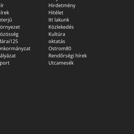
ír
Hirdetmény
írek
Hitélet
nterjú
Itt lakunk
örnyezet
Közlekedés
özösség
Kultúra
árai125
oktatás
nkormányzat
Ostrom80
ályázat
Rendőrségi hírek
port
Utcamesék