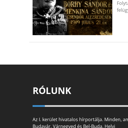
Foly
felü
RÓLUNK
Az I. kerület hivatalos hírportálja. Minden, a
Budavár, Várnegyed és Bel-Buda. Helyi