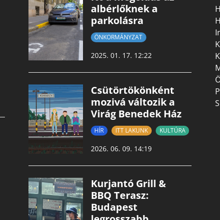
albérlőknek a
H
parkolásra
H
I
ÖNKORMÁNYZAT
K
K
2025. 01. 17. 12:22
M
Ö
Csütörtökönként
P
mozivá változik a
S
Virág Benedek Ház
HÍR
ITT LAKUNK
KULTÚRA
2026. 06. 09. 14:19
Kurjantó Grill &
BBQ Terasz:
Budapest
legrosszabb