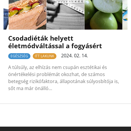
Csodadiéták helyett
életmódváltással a fogyásért
2024. 02. 14.
EGÉSZSÉG
ITT LAKUNK
A túlsúly, az elhízás nem csupán esztétikai és
önértékelési problémát okozhat, de számos
betegség rizikófaktora, állapotának súlyosbítója is,
sőt ma már önálló…