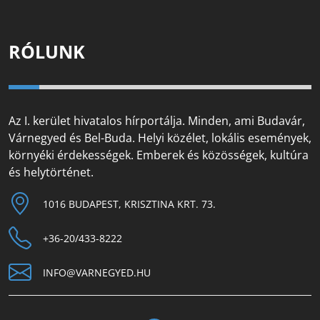
RÓLUNK
Az I. kerület hivatalos hírportálja. Minden, ami Budavár,
Várnegyed és Bel-Buda. Helyi közélet, lokális események,
környéki érdekességek. Emberek és közösségek, kultúra
és helytörténet.
1016 BUDAPEST, KRISZTINA KRT. 73.
+36-20/433-8222
INFO@VARNEGYED.HU