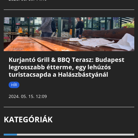
Kurjantó Grill & BBQ Terasz: Budapest
legrosszabb étterme, egy lehúzós
turistacsapda a Halászbástyánál
HÍR
2024. 05. 15. 12:09
KATEGÓRIÁK