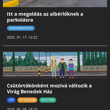
Itt a megoldás az albérlőknek a
parkolásra
ÖNKORMÁNYZAT
2025. 01. 17. 12:22
Csütörtökönként mozivá változik a
Virág Benedek Ház
HÍR
ITT LAKUNK
KULTÚRA
2026. 06. 09. 14:19