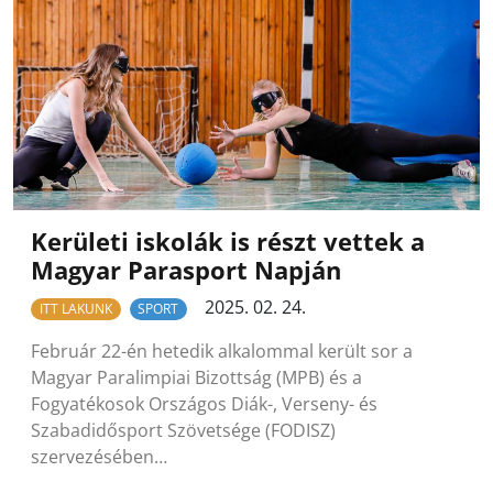
Kerületi iskolák is részt vettek a
Magyar Parasport Napján
2025. 02. 24.
ITT LAKUNK
SPORT
Február 22-én hetedik alkalommal került sor a
Magyar Paralimpiai Bizottság (MPB) és a
Fogyatékosok Országos Diák-, Verseny- és
Szabadidősport Szövetsége (FODISZ)
szervezésében…