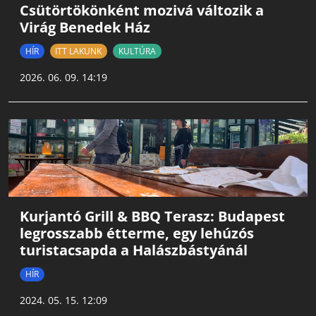
Csütörtökönként mozivá változik a
Virág Benedek Ház
HÍR
ITT LAKUNK
KULTÚRA
2026. 06. 09. 14:19
Kurjantó Grill & BBQ Terasz: Budapest
legrosszabb étterme, egy lehúzós
turistacsapda a Halászbástyánál
HÍR
2024. 05. 15. 12:09