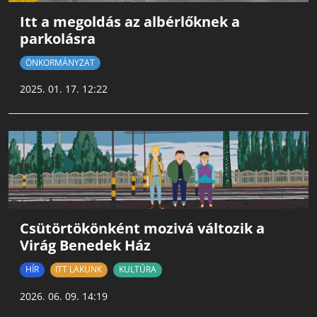
Itt a megoldás az albérlőknek a
parkolásra
ÖNKORMÁNYZAT
2025. 01. 17. 12:22
Csütörtökönként mozivá változik a
Virág Benedek Ház
HÍR
ITT LAKUNK
KULTÚRA
2026. 06. 09. 14:19