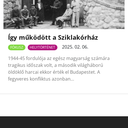
Így működött a Sziklakórház
2025. 02. 06.
FÓKUSZ
HELYTÖRTÉNET
1944-45 fordulója az egész magyarság számára
tragikus időszak volt, a második világháború
öldöklő harcai ekkor érték el Budapestet. A
fegyveres konfliktus azonban…