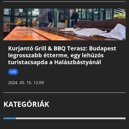
Kurjantó Grill & BBQ Terasz: Budapest
legrosszabb étterme, egy lehúzós
turistacsapda a Halászbástyánál
HÍR
2024. 05. 15. 12:09
KATEGÓRIÁK