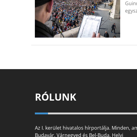
Guin
egys
RÓLUNK
Az I. kerület hivatalos hírportálja. Minden, a
Budavár, Várnegyed és Bel-Buda. Helyi