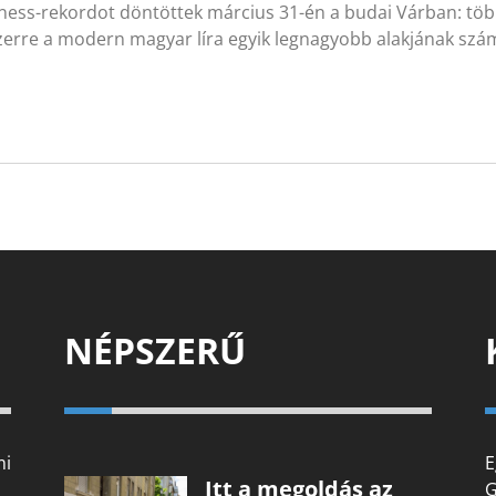
ness-rekordot döntöttek március 31-én a budai Várban: töb
zerre a modern magyar líra egyik legnagyobb alakjának szá
NÉPSZERŰ
mi
E
Itt a megoldás az
G