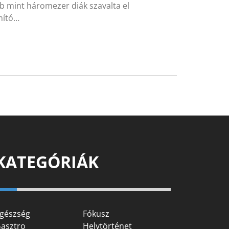
b mint háromezer diák szavalta el
mító…
KATEGÓRIÁK
gészség
Fókusz
asztro
Helytörténet