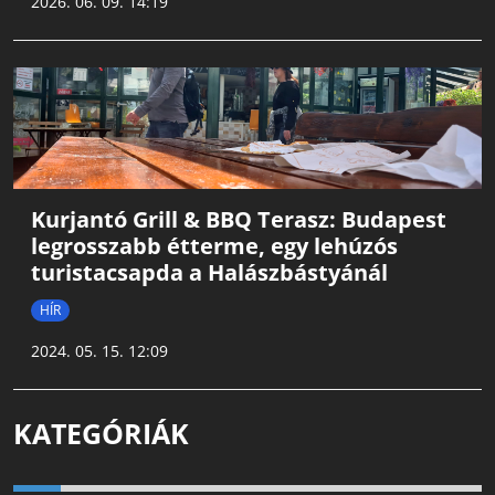
2026. 06. 09. 14:19
Kurjantó Grill & BBQ Terasz: Budapest
legrosszabb étterme, egy lehúzós
turistacsapda a Halászbástyánál
HÍR
2024. 05. 15. 12:09
KATEGÓRIÁK