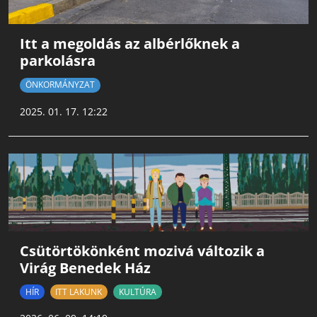
Itt a megoldás az albérlőknek a
parkolásra
ÖNKORMÁNYZAT
2025. 01. 17. 12:22
Csütörtökönként mozivá változik a
Virág Benedek Ház
HÍR
ITT LAKUNK
KULTÚRA