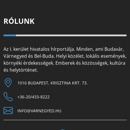
RÓLUNK
Az I. kerület hivatalos hírportálja. Minden, ami Budavár,
Várnegyed és Bel-Buda. Helyi közélet, lokális események,
környéki érdekességek. Emberek és közösségek, kultúra
és helytörténet.
1016 BUDAPEST, KRISZTINA KRT. 73.
+36-20/433-8222
INFO@VARNEGYED.HU