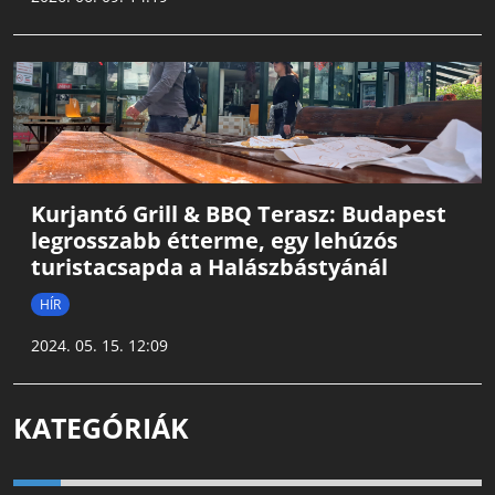
Kurjantó Grill & BBQ Terasz: Budapest
legrosszabb étterme, egy lehúzós
turistacsapda a Halászbástyánál
HÍR
2024. 05. 15. 12:09
KATEGÓRIÁK