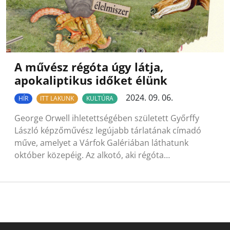
A művész régóta úgy látja,
apokaliptikus időket élünk
2024. 09. 06.
HÍR
ITT LAKUNK
KULTÚRA
George Orwell ihletettségében született Győrffy
László képzőművész legújabb tárlatának címadó
műve, amelyet a Várfok Galériában láthatunk
október közepéig. Az alkotó, aki régóta…