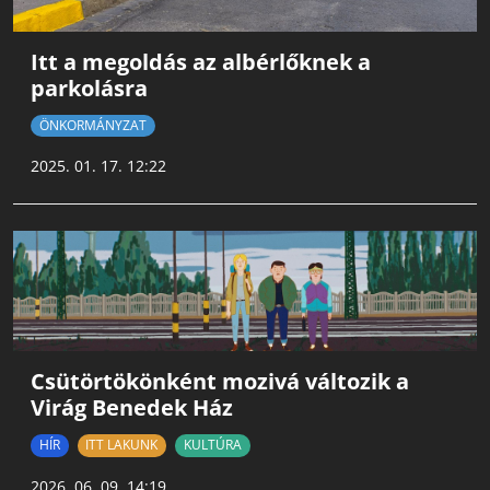
Itt a megoldás az albérlőknek a
parkolásra
ÖNKORMÁNYZAT
2025. 01. 17. 12:22
Csütörtökönként mozivá változik a
Virág Benedek Ház
HÍR
ITT LAKUNK
KULTÚRA
2026. 06. 09. 14:19