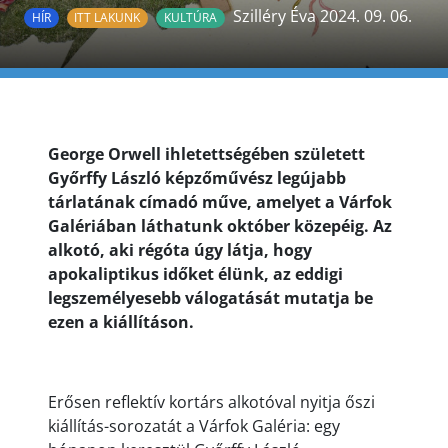
Szilléry Éva 2024. 09. 06.
HÍR
ITT LAKUNK
KULTÚRA
George Orwell ihletettségében született
Győrffy László képzőművész legújabb
tárlatának címadó műve, amelyet a Várfok
Galériában láthatunk október közepéig. Az
alkotó, aki régóta úgy látja, hogy
apokaliptikus időket élünk, az eddigi
legszemélyesebb válogatását mutatja be
ezen a kiállításon.
Erősen reflektív kortárs alkotóval nyitja őszi
kiállítás-sorozatát a Várfok Galéria: egy