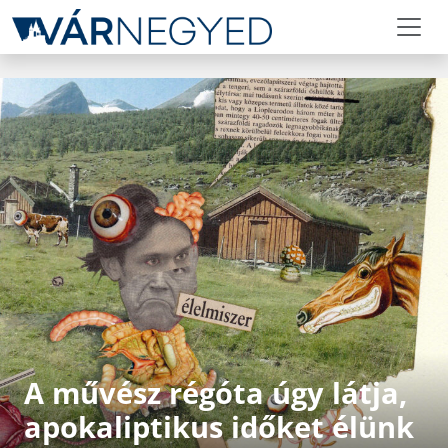
A művész régóta úgy látja,
apokaliptikus időket élünk