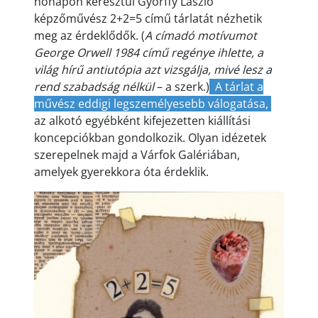
hónapon keresztül Győrffy László
képzőművész 2+2=5 című tárlatát nézhetik
meg az érdeklődők. (
A címadó motívumot
George Orwell 1984 című regénye ihlette, a
világ hírű antiutópia azt vizsgálja, mivé lesz a
rend szabadság nélkül
– a szerk.)
A tárlat a
művész eddigi legszemélyesebb válogatása,
az alkotó egyébként kifejezetten kiállítási
koncepciókban gondolkozik. Olyan idézetek
szerepelnek majd a Várfok Galériában,
amelyek gyerekkora óta érdeklik.