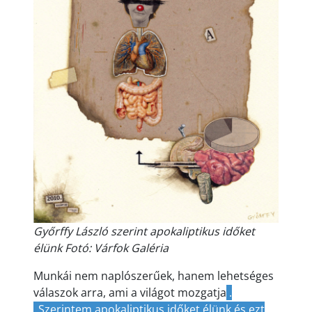
Győrffy László szerint apokaliptikus időket
élünk Fotó: Várfok Galéria
Munkái nem naplószerűek, hanem lehetséges
válaszok arra, ami a világot mozgatja
.
„Szerintem apokaliptikus időket élünk és ezt