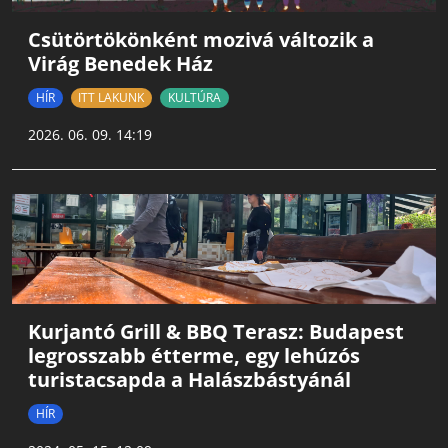
Csütörtökönként mozivá változik a
Virág Benedek Ház
HÍR
ITT LAKUNK
KULTÚRA
2026. 06. 09. 14:19
Kurjantó Grill & BBQ Terasz: Budapest
legrosszabb étterme, egy lehúzós
turistacsapda a Halászbástyánál
HÍR