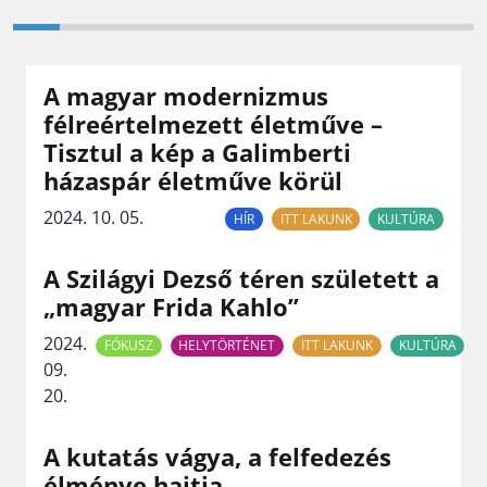
A magyar modernizmus
félreértelmezett életműve –
Tisztul a kép a Galimberti
házaspár életműve körül
2024. 10. 05.
HÍR
ITT LAKUNK
KULTÚRA
A Szilágyi Dezső téren született a
„magyar Frida Kahlo”
2024.
FÓKUSZ
HELYTÖRTÉNET
ITT LAKUNK
KULTÚRA
09.
20.
A kutatás vágya, a felfedezés
élménye hajtja