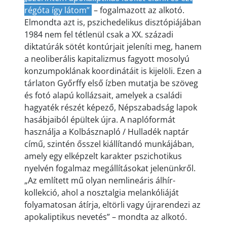
régóta így látom”
– fogalmazott az alkotó.
Elmondta azt is, pszichedelikus disztópiájában
1984 nem fel tétlenül csak a XX. századi
diktatúrák sötét kontúrjait jeleníti meg, hanem
a neoliberális kapitalizmus fagyott mosolyú
konzumpoklának koordinátáit is kijelöli. Ezen a
tárlaton Győrffy első ízben mutatja be szöveg
és fotó alapú kollázsait, amelyek a családi
hagyaték részét képező, Népszabadság lapok
hasábjaiból épültek újra. A naplóformát
használja a Kolbásznapló / Hulladék naptár
című, szintén ősszel kiállítandó munkájában,
amely egy elképzelt karakter pszichotikus
nyelvén fogalmaz megállításokat jelenünkről.
„Az említett mű olyan nemlineáris álhír-
kollekció, ahol a nosztalgia melankóliáját
folyamatosan átírja, eltörli vagy újrarendezi az
apokaliptikus nevetés” – mondta az alkotó.