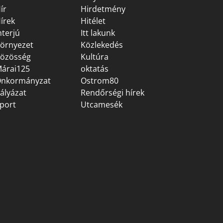
ír
Hirdetmény
írek
Hitélet
nterjú
Itt lakunk
örnyezet
Közlekedés
özösség
Kultúra
árai125
oktatás
nkormányzat
Ostrom80
ályázat
Rendőrségi hírek
port
Utcamesék