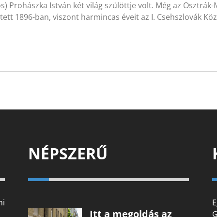
ós) Prohászka István két világ szülöttje volt. Még az Osztr
tett 1896-ban, viszont harmincas éveit az I. Csehszlovák 
NÉPSZERŰ
mi
E
Itt a megoldás az
G