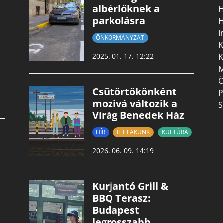
albérlőknek a
H
parkolásra
H
I
ÖNKORMÁNYZAT
K
K
2025. 01. 17. 12:22
M
Ö
Csütörtökönként
P
mozivá változik a
S
Virág Benedek Ház
HÍR
ITT LAKUNK
KULTÚRA
2026. 06. 09. 14:19
Kurjantó Grill &
BBQ Terasz:
Budapest
legrosszabb