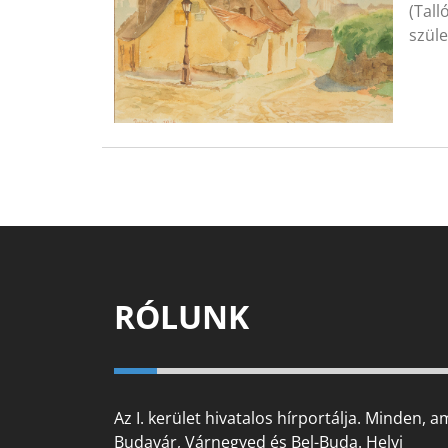
(Tall
szüle
RÓLUNK
Az I. kerület hivatalos hírportálja. Minden, a
Budavár, Várnegyed és Bel-Buda. Helyi