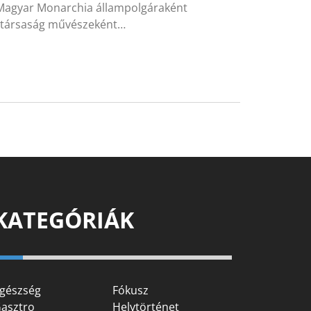
ák-Magyar Monarchia állampolgáraként
Köztársaság művészeként…
KATEGÓRIÁK
gészség
Fókusz
asztro
Helytörténet