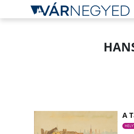
HANS
A T
HELY