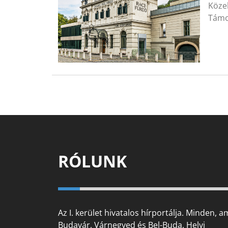
Közel
Támo
RÓLUNK
Az I. kerület hivatalos hírportálja. Minden, a
Budavár, Várnegyed és Bel-Buda. Helyi