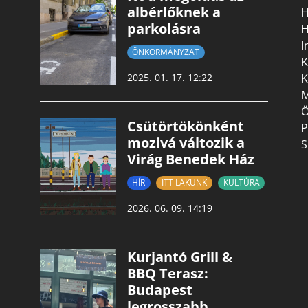
albérlőknek a
H
parkolásra
H
I
ÖNKORMÁNYZAT
K
K
2025. 01. 17. 12:22
M
Ö
Csütörtökönként
P
mozivá változik a
S
Virág Benedek Ház
HÍR
ITT LAKUNK
KULTÚRA
2026. 06. 09. 14:19
Kurjantó Grill &
BBQ Terasz:
Budapest
legrosszabb