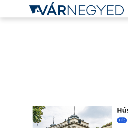
Hús
HÍR