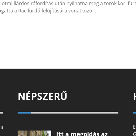
 ötmilliárdos ráfordítás után nyílhatna meg a török kori fü
gatta a Rác fürdő felújítására vonatkozó…
NÉPSZERŰ
mi
E
Itt a megoldás az
G