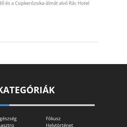
rdő és a Csipkerózsika-álmát alvó Rác Hotel
KATEGÓRIÁK
gészség
Fókusz
asztro
Helytörténet