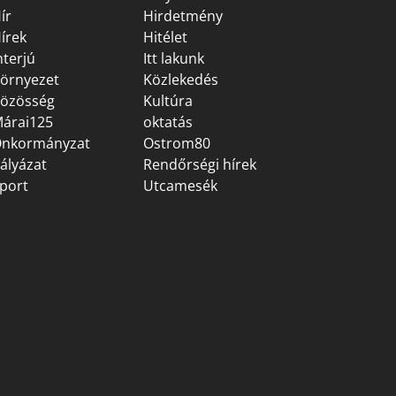
ír
Hirdetmény
írek
Hitélet
nterjú
Itt lakunk
örnyezet
Közlekedés
özösség
Kultúra
árai125
oktatás
nkormányzat
Ostrom80
ályázat
Rendőrségi hírek
port
Utcamesék