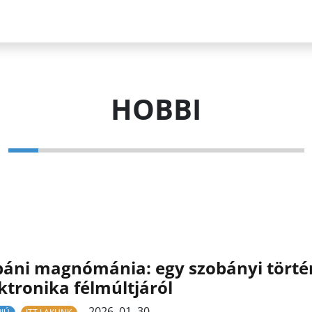
HOBBI
áni magnómánia: egy szobányi történ
ktronika félmúltjáról
2026. 01. 30.