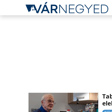
Tab
ele