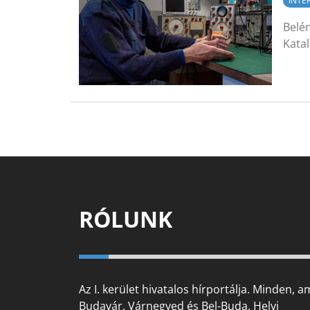
INTE
Belén
Katal
RÓLUNK
Az I. kerület hivatalos hírportálja. Minden, a
Budavár, Várnegyed és Bel-Buda. Helyi