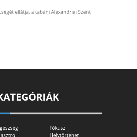
ségét ellátja, a tabáni Alexandriai Szent
KATEGÓRIÁK
gészség
Fókusz
asztro
Helytörténet