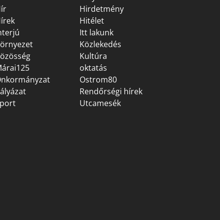
ír
Hirdetmény
írek
Hitélet
nterjú
Itt lakunk
örnyezet
Közlekedés
özösség
Kultúra
árai125
oktatás
nkormányzat
Ostrom80
ályázat
Rendőrségi hírek
port
Utcamesék