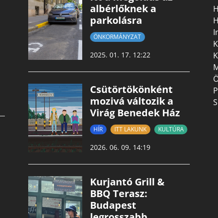
albérlőknek a
H
parkolásra
H
I
ÖNKORMÁNYZAT
K
K
2025. 01. 17. 12:22
M
Ö
Csütörtökönként
P
mozivá változik a
S
Virág Benedek Ház
HÍR
ITT LAKUNK
KULTÚRA
2026. 06. 09. 14:19
Kurjantó Grill &
BBQ Terasz:
Budapest
legrosszabb