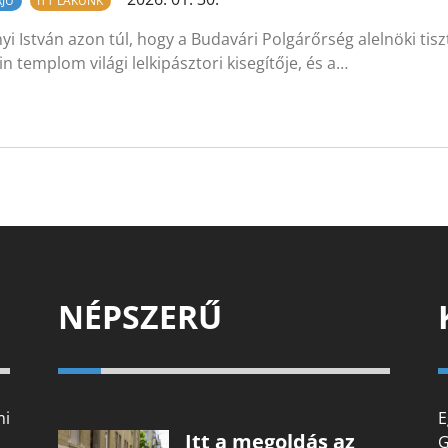
RJÚ
ITT LAKUNK
yi István azon túl, hogy a Budavári Polgárőrség alelnöki tiszt
in templom világi lelkipásztori kisegítője, és a…
NÉPSZERŰ
mi
E
Itt a megoldás az
G