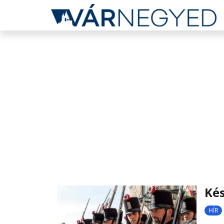
Kés
HÍR