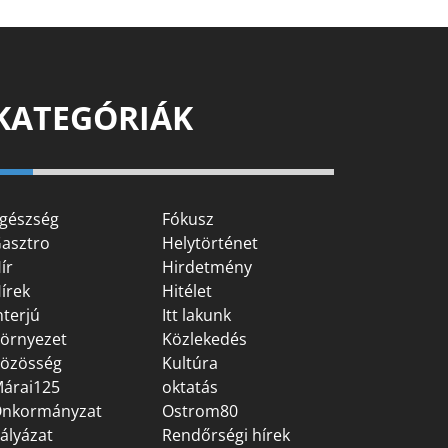
KATEGÓRIÁK
gészség
Fókusz
asztro
Helytörténet
ír
Hirdetmény
írek
Hitélet
nterjú
Itt lakunk
örnyezet
Közlekedés
özösség
Kultúra
árai125
oktatás
nkormányzat
Ostrom80
ályázat
Rendőrségi hírek