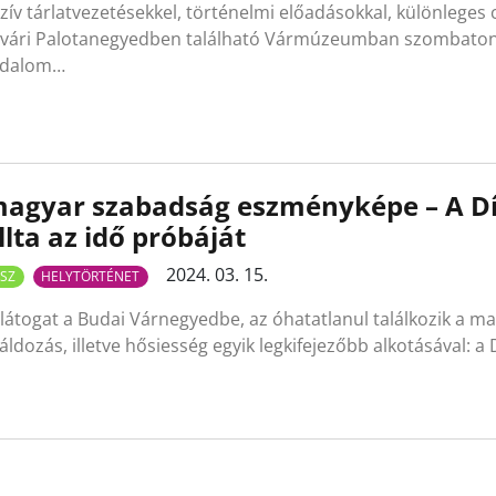
zív tárlatvezetésekkel, történelmi előadásokkal, különleges
vári Palotanegyedben található Vármúzeumban szombaton. 
adalom…
agyar szabadság eszményképe – A Dí
llta az idő próbáját
2024. 03. 15.
SZ
HELYTÖRTÉNET
llátogat a Budai Várnegyedbe, az óhatatlanul találkozik a m
áldozás, illetve hősiesség egyik legkifejezőbb alkotásával: a