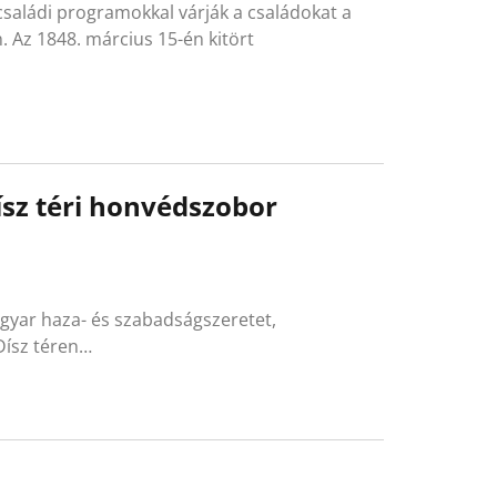
 családi programokkal várják a családokat a
Az 1848. március 15-én kitört
sz téri honvédszobor
agyar haza- és szabadságszeretet,
 Dísz téren…