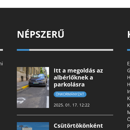
NÉPSZERŰ
mi
E
Itt a megoldás az
G
albérlőknek a
H
parkolásra
H
I
ÖNKORMÁNYZAT
K
K
2025. 01. 17. 12:22
M
Ö
Csütörtökönként
P