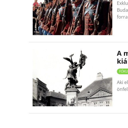
Exklu
Buda
forr
A m
kiá
FÓKU
Aki e
önfel