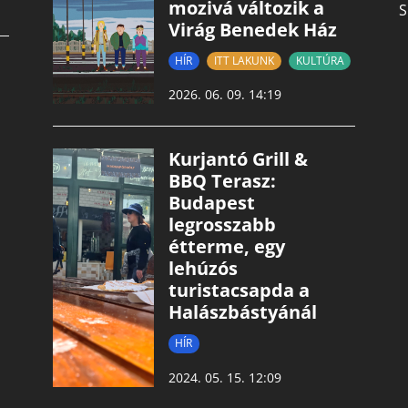
mozivá változik a
S
Virág Benedek Ház
HÍR
ITT LAKUNK
KULTÚRA
2026. 06. 09. 14:19
Kurjantó Grill &
BBQ Terasz:
Budapest
legrosszabb
étterme, egy
lehúzós
turistacsapda a
Halászbástyánál
HÍR
2024. 05. 15. 12:09