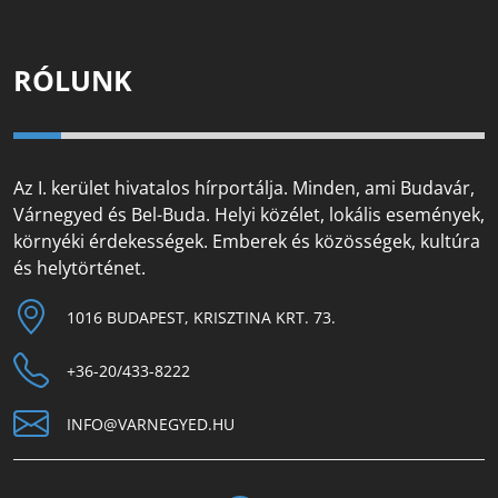
RÓLUNK
Az I. kerület hivatalos hírportálja. Minden, ami Budavár,
Várnegyed és Bel-Buda. Helyi közélet, lokális események,
környéki érdekességek. Emberek és közösségek, kultúra
és helytörténet.
1016 BUDAPEST, KRISZTINA KRT. 73.
+36-20/433-8222
INFO@VARNEGYED.HU