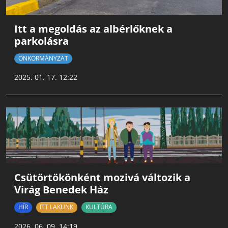
Itt a megoldás az albérlőknek a
parkolásra
ÖNKORMÁNYZAT
2025. 01. 17. 12:22
Csütörtökönként mozivá változik a
Virág Benedek Ház
HÍR
ITT LAKUNK
KULTÚRA
2026. 06. 09. 14:19