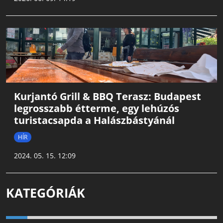
Kurjantó Grill & BBQ Terasz: Budapest
legrosszabb étterme, egy lehúzós
turistacsapda a Halászbástyánál
HÍR
2024. 05. 15. 12:09
KATEGÓRIÁK