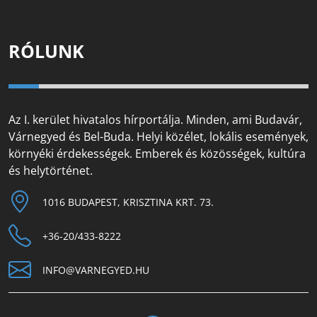
RÓLUNK
Az I. kerület hivatalos hírportálja. Minden, ami Budavár,
Várnegyed és Bel-Buda. Helyi közélet, lokális események,
környéki érdekességek. Emberek és közösségek, kultúra
és helytörténet.
1016 BUDAPEST, KRISZTINA KRT. 73.
+36-20/433-8222
INFO@VARNEGYED.HU