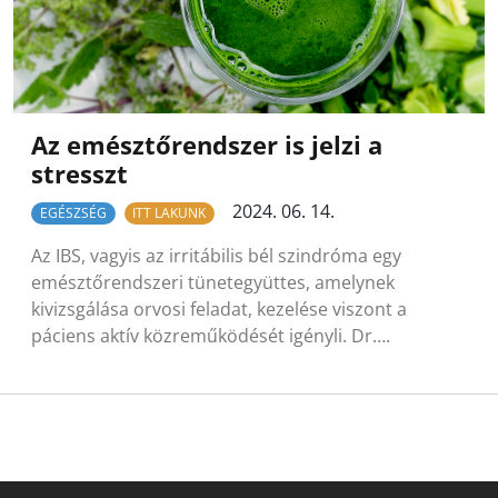
Az emésztőrendszer is jelzi a
stresszt
2024. 06. 14.
EGÉSZSÉG
ITT LAKUNK
Az IBS, vagyis az irritábilis bél szindróma egy
emésztőrendszeri tünetegyüttes, amelynek
kivizsgálása orvosi feladat, kezelése viszont a
páciens aktív közreműködését igényli. Dr….