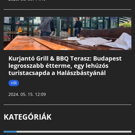
Kurjantó Grill & BBQ Terasz: Budapest
legrosszabb étterme, egy lehúzós
turistacsapda a Halászbástyánál
HÍR
2024. 05. 15. 12:09
KATEGÓRIÁK