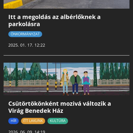
Itt a megoldás az albérlőknek a
parkolásra
ÖNKORMÁNYZAT
2025. 01. 17. 12:22
Csütörtökönként mozivá változik a
Virág Benedek Ház
HÍR
ITT LAKUNK
KULTÚRA
2026. 06. 09. 14:19