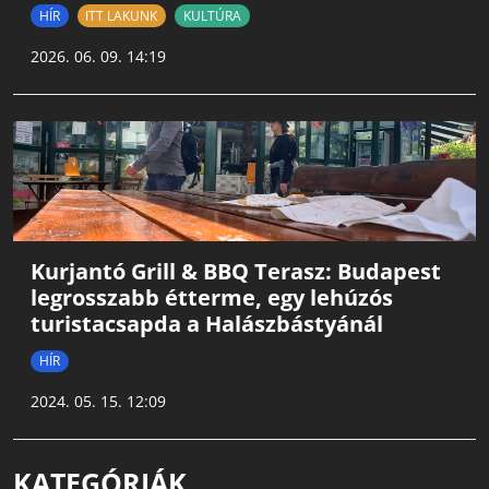
HÍR
ITT LAKUNK
KULTÚRA
2026. 06. 09. 14:19
Kurjantó Grill & BBQ Terasz: Budapest
legrosszabb étterme, egy lehúzós
turistacsapda a Halászbástyánál
HÍR
2024. 05. 15. 12:09
KATEGÓRIÁK