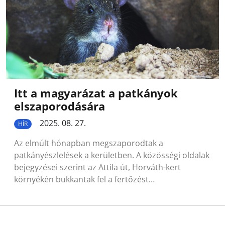
Itt a magyarázat a patkányok
elszaporodására
2025. 08. 27.
HÍR
Az elmúlt hónapban megszaporodtak a
patkányészlelések a kerületben. A közösségi oldalak
bejegyzései szerint az Attila út, Horváth-kert
környékén bukkantak fel a fertőzést…