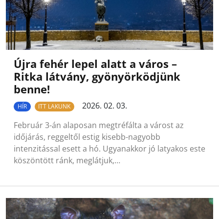
Újra fehér lepel alatt a város –
Ritka látvány, gyönyörködjünk
benne!
2026. 02. 03.
HÍR
ITT LAKUNK
Február 3-án alaposan megtréfálta a várost az
időjárás, reggeltől estig kisebb-nagyobb
intenzitással esett a hó. Ugyanakkor jó latyakos este
köszöntött ránk, meglátjuk,…