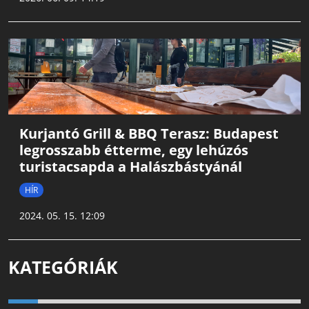
Kurjantó Grill & BBQ Terasz: Budapest
legrosszabb étterme, egy lehúzós
turistacsapda a Halászbástyánál
HÍR
2024. 05. 15. 12:09
KATEGÓRIÁK