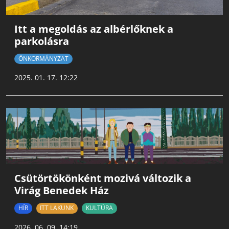
Itt a megoldás az albérlőknek a
parkolásra
ÖNKORMÁNYZAT
2025. 01. 17. 12:22
Csütörtökönként mozivá változik a
Virág Benedek Ház
HÍR
ITT LAKUNK
KULTÚRA
2026. 06. 09. 14:19