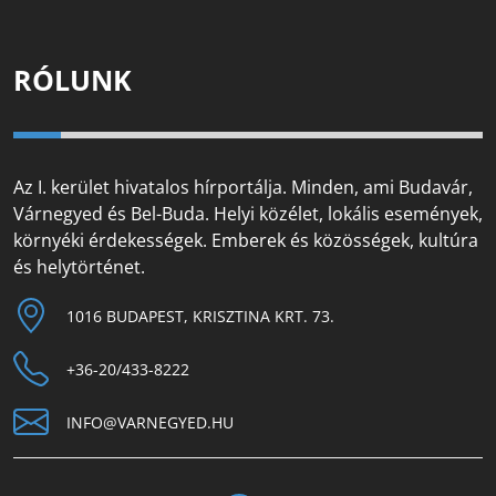
RÓLUNK
Az I. kerület hivatalos hírportálja. Minden, ami Budavár,
Várnegyed és Bel-Buda. Helyi közélet, lokális események,
környéki érdekességek. Emberek és közösségek, kultúra
és helytörténet.
1016 BUDAPEST, KRISZTINA KRT. 73.
+36-20/433-8222
INFO@VARNEGYED.HU