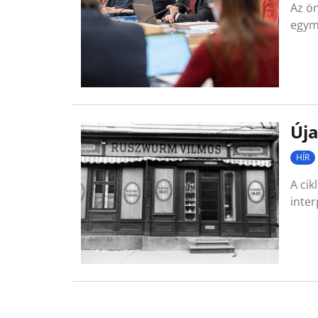
Az ön
egym
Úja
HÍR
A cik
inter