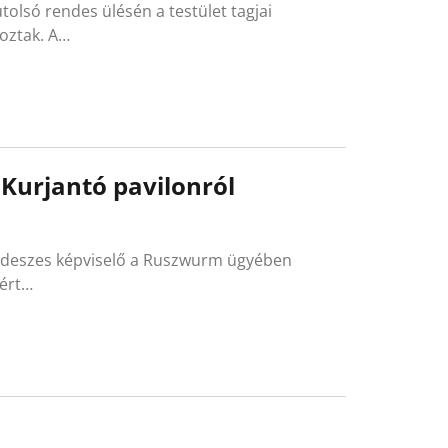
olsó rendes ülésén a testület tagjai
oztak. A…
 Kurjantó pavilonról
f fideszes képviselő a Ruszwurm ügyében
 ért…