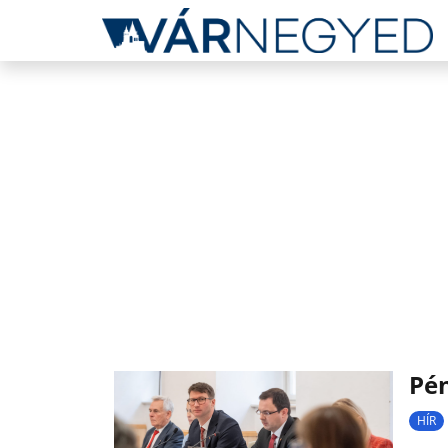
Pén
HÍR