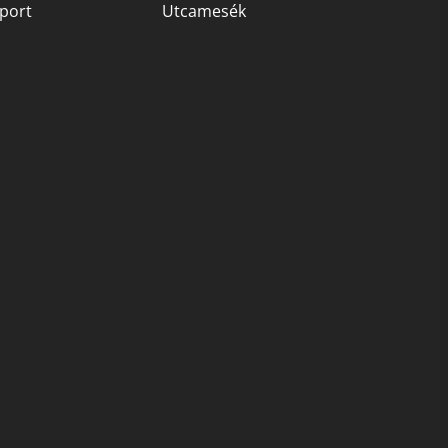
port
Utcamesék