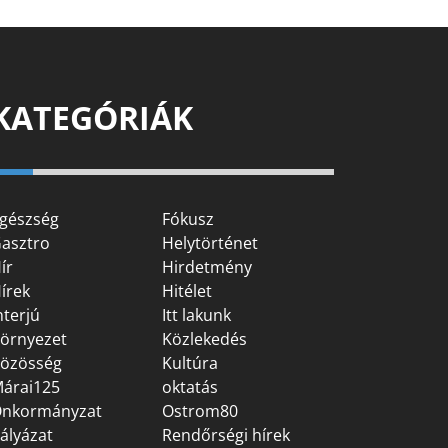
KATEGÓRIÁK
gészség
Fókusz
asztro
Helytörténet
ír
Hirdetmény
írek
Hitélet
nterjú
Itt lakunk
örnyezet
Közlekedés
özösség
Kultúra
árai125
oktatás
nkormányzat
Ostrom80
ályázat
Rendőrségi hírek