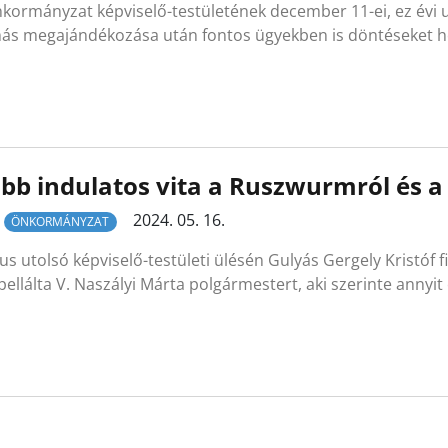
kormányzat képviselő-testületének december 11-ei, ez évi ut
ás megajándékozása után fontos ügyekben is döntéseket h
bb indulatos vita a Ruszwurmról és a
2024. 05. 16.
ÖNKORMÁNYZAT
lus utolsó képviselő-testületi ülésén Gulyás Gergely Kristó
pellálta V. Naszályi Márta polgármestert, aki szerinte annyit