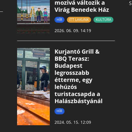
mozivá változik a
S
Virág Benedek Ház
HÍR
ITT LAKUNK
KULTÚRA
2026. 06. 09. 14:19
Kurjantó Grill &
BBQ Terasz:
Budapest
legrosszabb
étterme, egy
lehúzós
turistacsapda a
Halászbástyánál
HÍR
2024. 05. 15. 12:09