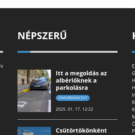
NÉPSZERŰ
mi
E
Itt a megoldás az
G
albérlőknek a
H
parkolásra
H
I
ÖNKORMÁNYZAT
K
K
2025. 01. 17. 12:22
M
Ö
Csütörtökönként
P