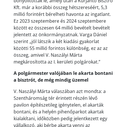
bonyolítottak le, amely után a Kurjantó Bisztró
Kft. már a korábbi összeg hétszereséért, 5,3
millió forintért bérelheti havonta az ingatlant.
Ez 2023 szeptembere és 2024 szeptembere
között ez összesen 64 millió bevételt bevételt
jelentett az önkormányzatnak. Varga Dániel
szerint „jól látszik a két kiadási gyakorlat
közötti 55 millió forintos különbség, ez az az
összeg, amivel V. Naszályi Márta
megkárosította az I. kerületi polgárokat.”
A polgármester valójában le akarta bontani
a bisztrót, de még mindig üzemel
V. Naszályi Márta válaszában azt mondta: a
Szentháromság tér érintett részén lévő
pavilon építészetileg igénytelen, el akarták
bontani, és a helyén pihenőparkot akartak
kialakítani, időközben pedig jelentkezett egy
vállalkozó, aki bérbe akarta venni az