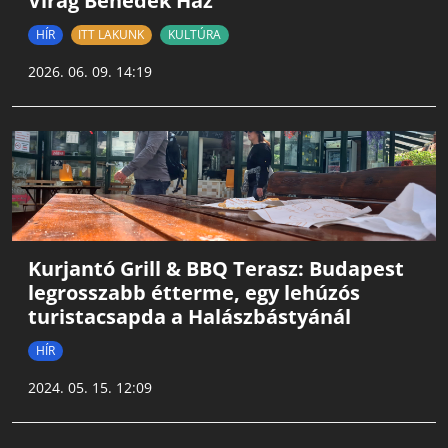
Virág Benedek Ház
HÍR
ITT LAKUNK
KULTÚRA
2026. 06. 09. 14:19
Kurjantó Grill & BBQ Terasz: Budapest
legrosszabb étterme, egy lehúzós
turistacsapda a Halászbástyánál
HÍR
2024. 05. 15. 12:09