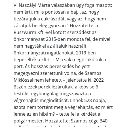
V. Naszályi Márta válaszában úgy fogalmazott:
nem érti, mi is pontosan a baj, „az, hogy
bezáratjuk a cukrászdát, vagy az, hogy nem
záratjuk be elég gyorsan.” Hozzátette: a
Ruszwurm Kft.-vel kötött szerződést az
önkormányzat 2015-ben mondta fel, de mivel
nem hagyták el az általuk használt
önkormányzati ingatlanokat, 2019-ben
beperelték a kft-t. – Mi csak megörököltük a
pert, és hosszas pereskedés helyett
megegyezni szerettünk volna, de Szamos
Miklóssal nem lehetett – jelentette ki. 2022
őszén ezek perek lezárultak, a képviselő-
testület egyhangúlag megszavazta a
végrehajtás megindítását. Ennek 528 napja,
azóta nem történt meg a végrehajtás, ez miért
lenne az én hibám? – tette fel a kérdést a
polgármester. Hozzátette: Szamos cége 340