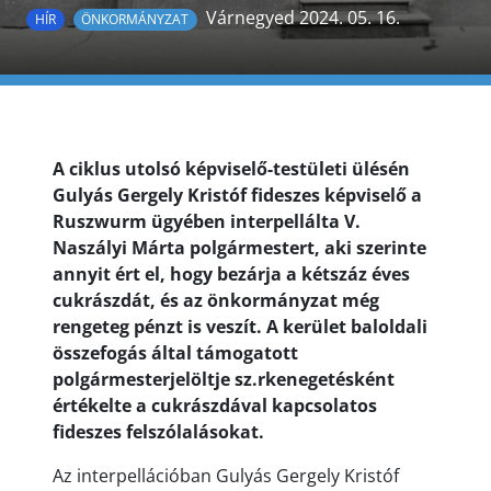
Várnegyed 2024. 05. 16.
HÍR
ÖNKORMÁNYZAT
A ciklus utolsó képviselő-testületi ülésén
Gulyás Gergely Kristóf fideszes képviselő a
Ruszwurm ügyében interpellálta V.
Naszályi Márta polgármestert, aki szerinte
annyit ért el, hogy bezárja a kétszáz éves
cukrászdát, és az önkormányzat még
rengeteg pénzt is veszít. A kerület baloldali
összefogás által támogatott
polgármesterjelöltje sz.rkenegetésként
értékelte a cukrászdával kapcsolatos
fideszes felszólalásokat.
Az interpellációban Gulyás Gergely Kristóf