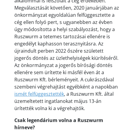
alkalommal is felszólalt a cég érdekében.
Megválasztását követően, 2020 januárjában az
önkormányzat egyoldalúan felfüggesztette a
cég ellen folyó pert, s ugyanebben az évben
úgy módosította a helyi szabályozást, hogy a
Ruszwurm a tetemes tartozásai ellenére is
engedélyt kaphasson terasznyitásra. Az
újraindult perben 2022 őszére született
jogerős döntés az üzlethelyiségek kiürítéséről.
Az önkormányzat a jogerős bírósági döntés
ellenére sem ürítette ki másfél éven át a
Ruszwurm Kft. bérleményeit. A cukrászdával
szembeni végrehajtást egyébként a napokban
ismét felfüggesztették
, a Ruszwurm Kft. által
üzemeltetett ingatlanokat május 13-án
ürítették volna ki a végrehajtók.
Csak legendárium volna a Ruszwurm
hírneve?