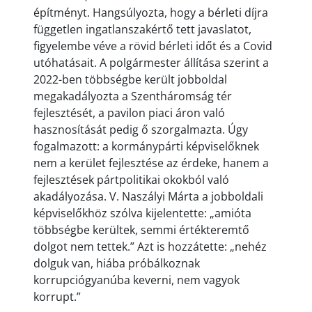
építményt. Hangsúlyozta, hogy a bérleti díjra
független ingatlanszakértő tett javaslatot,
figyelembe véve a rövid bérleti időt és a Covid
utóhatásait. A polgármester állítása szerint a
2022-ben többségbe került jobboldal
megakadályozta a Szentháromság tér
fejlesztését, a pavilon piaci áron való
hasznosítását pedig ő szorgalmazta. Úgy
fogalmazott: a kormánypárti képviselőknek
nem a kerület fejlesztése az érdeke, hanem a
fejlesztések pártpolitikai okokból való
akadályozása. V. Naszályi Márta a jobboldali
képviselőkhöz szólva kijelentette: „amióta
többségbe kerültek, semmi értékteremtő
dolgot nem tettek.” Azt is hozzátette: „nehéz
dolguk van, hiába próbálkoznak
korrupciógyanúba keverni, nem vagyok
korrupt.”