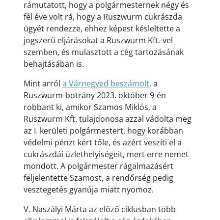
rámutatott, hogy a polgármesternek négy és
fél éve volt rá, hogy a Ruszwurm cukrászda
ügyét rendezze, ehhez képest késleltette a
jogszerű eljárásokat a Ruszwurm Kft.-vel
szemben, és mulasztott a cég tartozásának
behajtásában is.
Mint arról
a Várnegyed beszámolt
, a
Ruszwurm-botrány 2023. október 9-én
robbant ki, amikor Szamos Miklós, a
Ruszwurm Kft. tulajdonosa azzal vádolta meg
az I. kerületi polgármestert, hogy korábban
védelmi pénzt kért tőle, és azért veszíti el a
cukrászdái üzlethelyiségeit, mert erre nemet
mondott. A polgármester rágalmazásért
feljelentette Szamost, a rendőrség pedig
vesztegetés gyanúja miatt nyomoz.
V. Naszályi Márta az előző ciklusban több