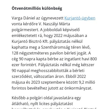
Ötvenötmilliós különbség
Varga Dániel az úgynevezett
Kurjantó-ügyben
vonta kérdőre V. Naszályi Márta
polgármestert. A jobboldali képviselő
emlékeztetett rá, hogy 2022 májusában a
Kurjantó Bisztró Kft. pályáztatás nélkül
kaphatta meg a Szentháromság téren lévő,
128 négyzetméteres pavilon bérleti jogát. A
cég 90 napra kapta bérbe az ingatlant havi 800
ezer forintért. Pályáztatás nélkül még kétszer
90 nappal meghosszabbították a bérleti
szerződést, változatlan áron. Ebből 2022
májusa és 2023 szeptembere között 9,2 millió
forintos bevételhez jutott az önkormányzat.
Később a polgári oldal javaslatára egy
átlátható, nyílt licites pályáztatást