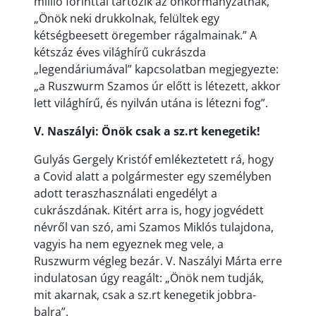
millió forinttal tartozik az önkormányzatnak,
„Önök neki drukkolnak, felültek egy
kétségbeesett öregember rágalmainak.” A
kétszáz éves világhírű cukrászda
„legendáriumával” kapcsolatban megjegyezte:
„a Ruszwurm Szamos úr előtt is létezett, akkor
lett világhírű, és nyilván utána is létezni fog”.
V. Naszályi: Önök csak a sz.rt kenegetik!
Gulyás Gergely Kristóf emlékeztetett rá, hogy
a Covid alatt a polgármester egy személyben
adott teraszhasználati engedélyt a
cukrászdának. Kitért arra is, hogy jogvédett
névről van szó, ami Szamos Miklós tulajdona,
vagyis ha nem egyeznek meg vele, a
Ruszwurm végleg bezár. V. Naszályi Márta erre
indulatosan úgy reagált: „Önök nem tudják,
mit akarnak, csak a sz.rt kenegetik jobbra-
balra”.