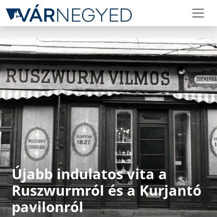
Újabb indulatos vita a
Ruszwurmról és a Kurjantó
pavilonról