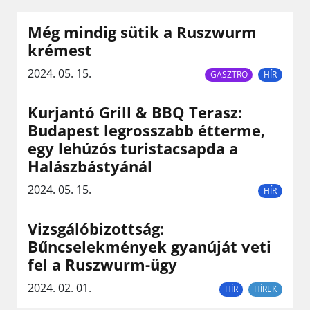
Még mindig sütik a Ruszwurm
krémest
2024. 05. 15.
GASZTRO
HÍR
Kurjantó Grill & BBQ Terasz:
Budapest legrosszabb étterme,
egy lehúzós turistacsapda a
Halászbástyánál
2024. 05. 15.
HÍR
Vizsgálóbizottság:
Bűncselekmények gyanúját veti
fel a Ruszwurm-ügy
2024. 02. 01.
HÍR
HÍREK