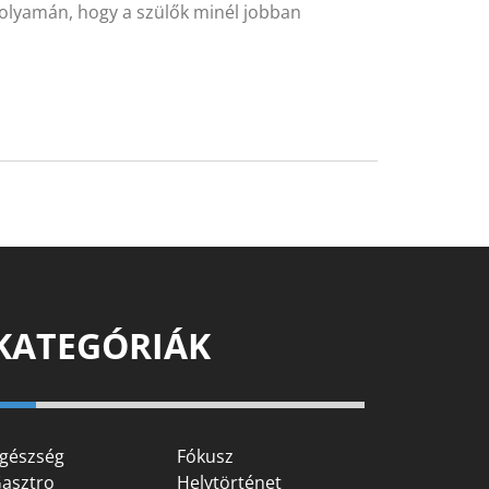
 folyamán, hogy a szülők minél jobban
KATEGÓRIÁK
gészség
Fókusz
asztro
Helytörténet