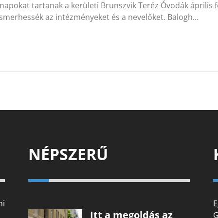
 napokat tartanak a kerületi Brunszvik Teréz Óvodák április
smerhessék az intézményeket és a nevelőket. Balogh…
NÉPSZERŰ
mi
E
Itt a megoldás az
G