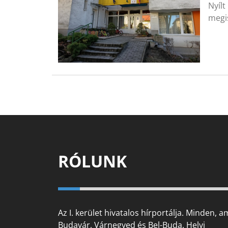
Nyílt
megi
RÓLUNK
Az I. kerület hivatalos hírportálja. Minden, a
Budavár, Várnegyed és Bel-Buda. Helyi