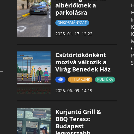
albérlőknek a
H
parkolásra
H
I
ÖNKORMÁNYZAT
K
K
2025. 01. 17. 12:22
M
Ö
Csütörtökönként
P
mozivá változik a
S
Virág Benedek Ház
HÍR
ITT LAKUNK
KULTÚRA
2026. 06. 09. 14:19
Kurjantó Grill &
BBQ Terasz:
Budapest
legrosszabb