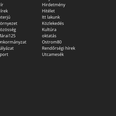
ír
Hirdetmény
írek
Hitélet
nterjú
Itt lakunk
örnyezet
Közlekedés
özösség
Kultúra
árai125
oktatás
nkormányzat
Ostrom80
ályázat
Rendőrségi hírek
port
Utcamesék