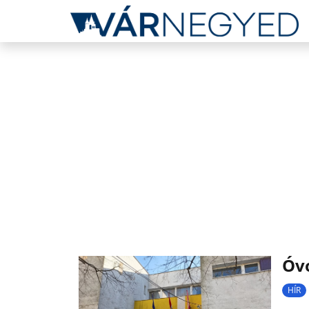
Óvo
HÍR