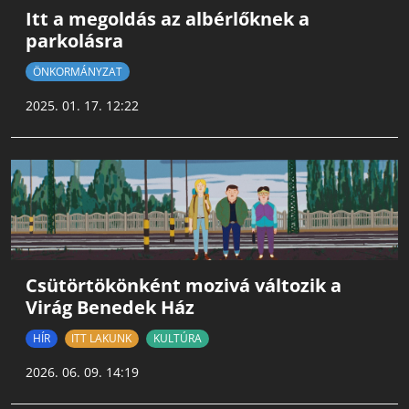
Itt a megoldás az albérlőknek a
parkolásra
ÖNKORMÁNYZAT
2025. 01. 17. 12:22
Csütörtökönként mozivá változik a
Virág Benedek Ház
HÍR
ITT LAKUNK
KULTÚRA
2026. 06. 09. 14:19