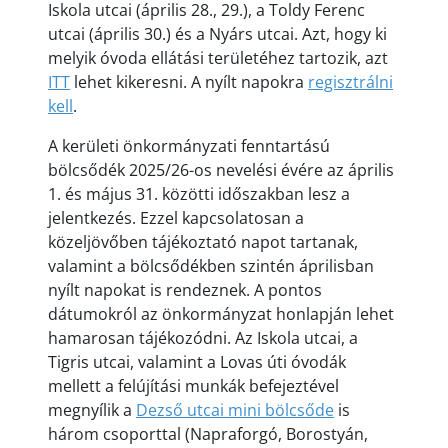
Iskola utcai (április 28., 29.), a Toldy Ferenc
utcai (április 30.) és a Nyárs utcai. Azt, hogy ki
melyik óvoda ellátási területéhez tartozik, azt
ITT
lehet kikeresni. A nyílt napokra
regisztrálni
kell
.
A kerületi önkormányzati fenntartású
bölcsődék 2025/26-os nevelési évére az április
1. és május 31. közötti időszakban lesz a
jelentkezés. Ezzel kapcsolatosan a
közeljövőben tájékoztató napot tartanak,
valamint a bölcsődékben szintén áprilisban
nyílt napokat is rendeznek. A pontos
dátumokról az önkormányzat honlapján lehet
hamarosan tájékozódni. Az Iskola utcai, a
Tigris utcai, valamint a Lovas úti óvodák
mellett a felújítási munkák befejeztével
megnyílik a
Dezső utcai mini bölcsőde
is
három csoporttal (Napraforgó, Borostyán,