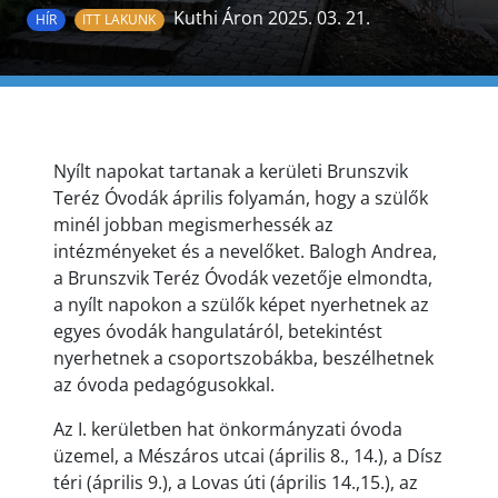
Kuthi Áron 2025. 03. 21.
HÍR
ITT LAKUNK
Nyílt napokat tartanak a kerületi Brunszvik
Teréz Óvodák április folyamán, hogy a szülők
minél jobban megismerhessék az
intézményeket és a nevelőket. Balogh Andrea,
a Brunszvik Teréz Óvodák vezetője elmondta,
a nyílt napokon a szülők képet nyerhetnek az
egyes óvodák hangulatáról, betekintést
nyerhetnek a csoportszobákba, beszélhetnek
az óvoda pedagógusokkal.
Az I. kerületben hat önkormányzati óvoda
üzemel, a Mészáros utcai (április 8., 14.), a Dísz
téri (április 9.), a Lovas úti (április 14.,15.), az