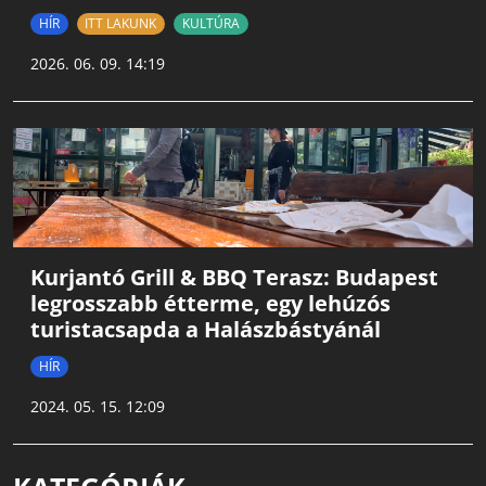
HÍR
ITT LAKUNK
KULTÚRA
2026. 06. 09. 14:19
Kurjantó Grill & BBQ Terasz: Budapest
legrosszabb étterme, egy lehúzós
turistacsapda a Halászbástyánál
HÍR
2024. 05. 15. 12:09