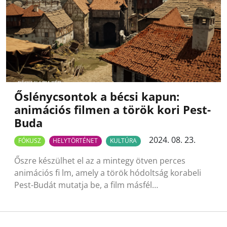
Őslénycsontok a bécsi kapun:
animációs filmen a török kori Pest-
Buda
2024. 08. 23.
FÓKUSZ
HELYTÖRTÉNET
KULTÚRA
Őszre készülhet el az a mintegy ötven perces
animációs fi lm, amely a török hódoltság korabeli
Pest-Budát mutatja be, a film másfél…