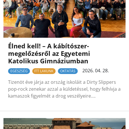
Élned kell! – A kábítószer-
megelőzésről az Egyetemi
Katolikus Gimnáziumban
2026. 04. 28.
EGÉSZSÉG
ITT LAKUNK
OKTATÁS
Tizenöt éve járja az ország iskoláit a Dirty Slippers
pop-rock zenekar azzal a küldetéssel, hogy felhívja a
kamaszok figyelmét a drog veszélyeire….