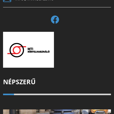
NÉPSZERŰ