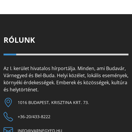
RÓLUNK
Az I. kerület hivatalos hírportálja. Minden, ami Budavár,
Várnegyed és Bel-Buda. Helyi közélet, lokális események,
környéki érdekességek. Emberek és közösségek, kultúra
és helytörténet.
1016 BUDAPEST, KRISZTINA KRT. 73.
+36-20/433-8222
INFO@VARNEGYED.HU