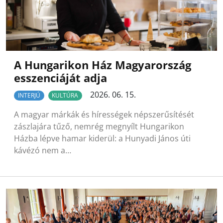
A Hungarikon Ház Magyarország
esszenciáját adja
2026. 06. 15.
INTERJÚ
KULTÚRA
A magyar márkák és hírességek népszerűsítését
zászlajára tűző, nemrég megnyílt Hungarikon
Házba lépve hamar kiderül: a Hunyadi János úti
kávézó nem a…