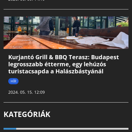
Kurjantó Grill & BBQ Terasz: Budapest
legrosszabb étterme, egy lehúzós
turistacsapda a Halászbástyánál
HÍR
2024. 05. 15. 12:09
KATEGÓRIÁK