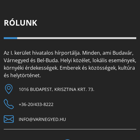
RÓLUNK
Az I. kerület hivatalos hírportálja. Minden, ami Budavár,
Várnegyed és Bel-Buda. Helyi közélet, lokális események,
környéki érdekességek. Emberek és közösségek, kultúra
és helytörténet.
1016 BUDAPEST, KRISZTINA KRT. 73.
+36-20/433-8222
INFO@VARNEGYED.HU