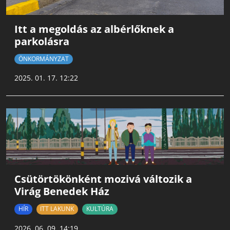
Itt a megoldás az albérlőknek a
parkolásra
ÖNKORMÁNYZAT
2025. 01. 17. 12:22
Csütörtökönként mozivá változik a
Virág Benedek Ház
HÍR
ITT LAKUNK
KULTÚRA
2026. 06. 09. 14:19