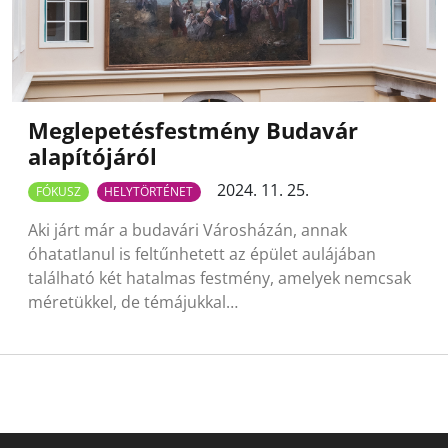
Meglepetésfestmény Budavár
alapítójáról
2024. 11. 25.
FÓKUSZ
HELYTÖRTÉNET
Aki járt már a budavári Városházán, annak
óhatatlanul is feltűnhetett az épület aulájában
található két hatalmas festmény, amelyek nemcsak
méretükkel, de témájukkal…