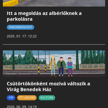
Itt a megoldás az albérlőknek a
parkolásra
ÖNKORMÁNYZAT
2025. 01. 17. 12:22
Csütörtökönként mozivá változik a
Virág Benedek Ház
HÍR
ITT LAKUNK
KULTÚRA
2026. 06. 09. 14:19