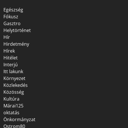
Egészség
Fókusz
Gasztro
Helytörténet
Hír
Hirdetmény
Hírek
Hitélet
Interjú
Itt lakunk
Környezet
Közlekedés
Közösség
Kultúra
Márai125
oktatás
Önkormányzat
Ostrom80