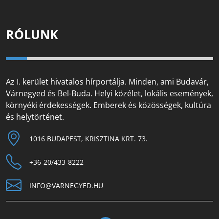
RÓLUNK
Az I. kerület hivatalos hírportálja. Minden, ami Budavár,
Várnegyed és Bel-Buda. Helyi közélet, lokális események,
környéki érdekességek. Emberek és közösségek, kultúra
és helytörténet.
1016 BUDAPEST, KRISZTINA KRT. 73.
+36-20/433-8222
INFO@VARNEGYED.HU