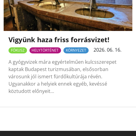
Vigyünk haza friss forrásvizet!
2026. 06. 16.
FÓKUSZ
HELYTÖRTÉNET
KÖRNYEZET
A gyógyvizek mára egyértelműen kulcsszerepet
kaptak Budapest turizmusában, elsősorban
városunk jól ismert fürdőkultúrája révén.
Ugyanakkor a helyiek ennek egyéb, kevéssé
köztudott előnyeit…