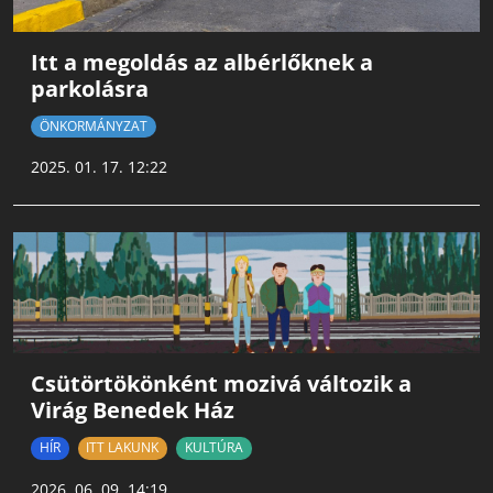
Itt a megoldás az albérlőknek a
parkolásra
ÖNKORMÁNYZAT
2025. 01. 17. 12:22
Csütörtökönként mozivá változik a
Virág Benedek Ház
HÍR
ITT LAKUNK
KULTÚRA
2026. 06. 09. 14:19