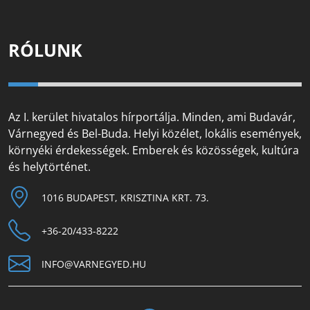
RÓLUNK
Az I. kerület hivatalos hírportálja. Minden, ami Budavár,
Várnegyed és Bel-Buda. Helyi közélet, lokális események,
környéki érdekességek. Emberek és közösségek, kultúra
és helytörténet.
1016 BUDAPEST, KRISZTINA KRT. 73.
+36-20/433-8222
INFO@VARNEGYED.HU