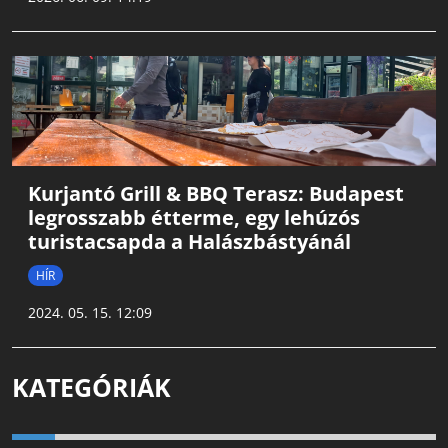
Kurjantó Grill & BBQ Terasz: Budapest
legrosszabb étterme, egy lehúzós
turistacsapda a Halászbástyánál
HÍR
2024. 05. 15. 12:09
KATEGÓRIÁK