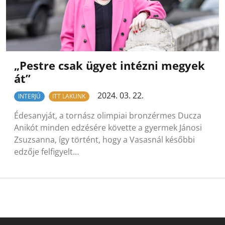
„Pestre csak ügyet intézni megyek
át”
2024. 03. 22.
INTERJÚ
ITT LAKUNK
Édesanyját, a tornász olimpiai bronzérmes Ducza
Anikót minden edzésére követte a gyermek Jánosi
Zsuzsanna, így történt, hogy a Vasasnál későbbi
edzője felfigyelt…