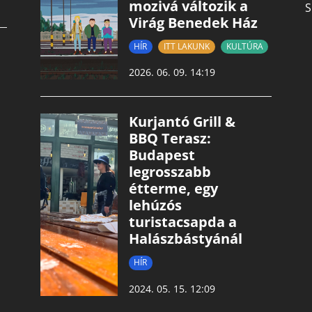
mozivá változik a
S
Virág Benedek Ház
HÍR
ITT LAKUNK
KULTÚRA
2026. 06. 09. 14:19
Kurjantó Grill &
BBQ Terasz:
Budapest
legrosszabb
étterme, egy
lehúzós
turistacsapda a
Halászbástyánál
HÍR
2024. 05. 15. 12:09