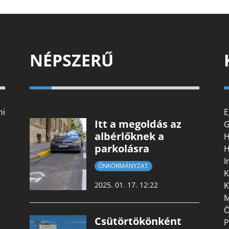
NÉPSZERŰ
mi
E
Itt a megoldás az
G
albérlőknek a
H
parkolásra
H
I
ÖNKORMÁNYZAT
K
K
2025. 01. 17. 12:22
M
Ö
Csütörtökönként
P