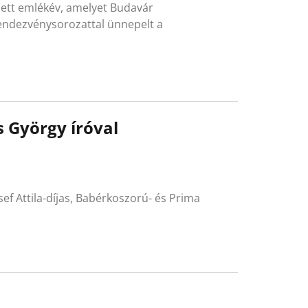
zett emlékév, amelyet Budavár
ndezvénysorozattal ünnepelt a
s György íróval
ef Attila-díjas, Babérkoszorú- és Prima