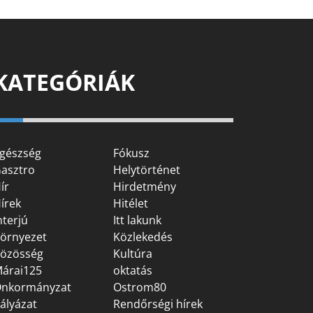
KATEGÓRIÁK
gészség
Fókusz
asztro
Helytörténet
ír
Hirdetmény
írek
Hitélet
nterjú
Itt lakunk
örnyezet
Közlekedés
özösség
Kultúra
árai125
oktatás
nkormányzat
Ostrom80
ályázat
Rendőrségi hírek