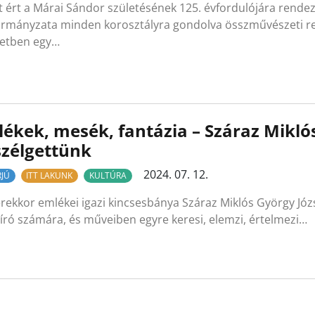
t ért a Márai Sándor születésének 125. évfordulójára rende
rmányzata minden korosztályra gondolva összművészeti re
letben egy…
ékek, mesék, fantázia – Száraz Mikló
zélgettünk
2024. 07. 12.
RJÚ
ITT LAKUNK
KULTÚRA
rekkor emlékei igazi kincsesbánya Száraz Miklós György Józs
 író számára, és műveiben egyre keresi, elemzi, értelmezi…