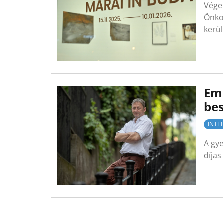
Vége
Önko
kerü
Eml
bes
INTE
A gye
díjas