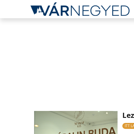
Lez
ITT 