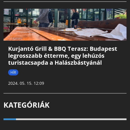
Kurjantó Grill & BBQ Terasz: Budapest
legrosszabb étterme, egy lehúzós
turistacsapda a Halászbástyánál
HÍR
2024. 05. 15. 12:09
KATEGÓRIÁK