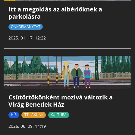
Itt a megoldás az albérlőknek a
parkolásra
ÖNKORMÁNYZAT
2025. 01. 17. 12:22
Csütörtökönként mozivá változik a
Virág Benedek Ház
HÍR
ITT LAKUNK
KULTÚRA
2026. 06. 09. 14:19