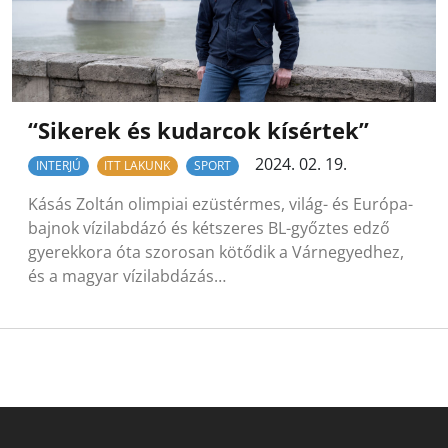
“Sikerek és kudarcok kísértek”
2024. 02. 19.
INTERJÚ
ITT LAKUNK
SPORT
Kásás Zoltán olimpiai ezüstérmes, világ- és Európa-
bajnok vízilabdázó és kétszeres BL-győztes edző
gyerekkora óta szorosan kötődik a Várnegyedhez,
és a magyar vízilabdázás…