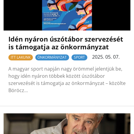
Idén nyáron úszótábor szervezését
is támogatja az önkormányzat
2025. 05. 07.
ITT LAKUNK
ÖNKORMÁNYZAT
SPORT
A magyar sport napján nagy örömmel jelentjük be,
hogy idén nyáron többek között úszótábor
szervezését is támogatja az önkormányzat – közölte
Böröcz…