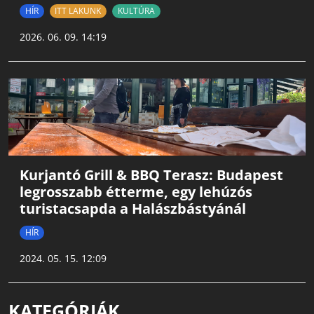
HÍR
ITT LAKUNK
KULTÚRA
2026. 06. 09. 14:19
Kurjantó Grill & BBQ Terasz: Budapest
legrosszabb étterme, egy lehúzós
turistacsapda a Halászbástyánál
HÍR
2024. 05. 15. 12:09
KATEGÓRIÁK