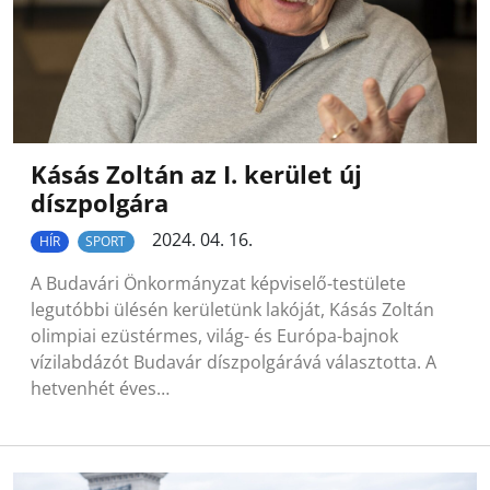
Kásás Zoltán az I. kerület új
díszpolgára
2024. 04. 16.
HÍR
SPORT
A Budavári Önkormányzat képviselő-testülete
legutóbbi ülésén kerületünk lakóját, Kásás Zoltán
olimpiai ezüstérmes, világ- és Európa-bajnok
vízilabdázót Budavár díszpolgárává választotta. A
hetvenhét éves…