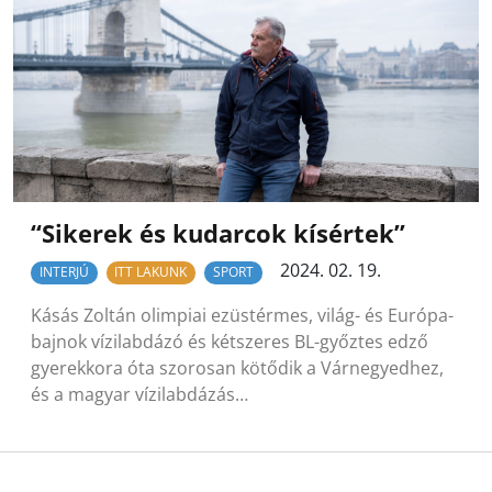
“Sikerek és kudarcok kísértek”
2024. 02. 19.
INTERJÚ
ITT LAKUNK
SPORT
Kásás Zoltán olimpiai ezüstérmes, világ- és Európa-
bajnok vízilabdázó és kétszeres BL-győztes edző
gyerekkora óta szorosan kötődik a Várnegyedhez,
és a magyar vízilabdázás…