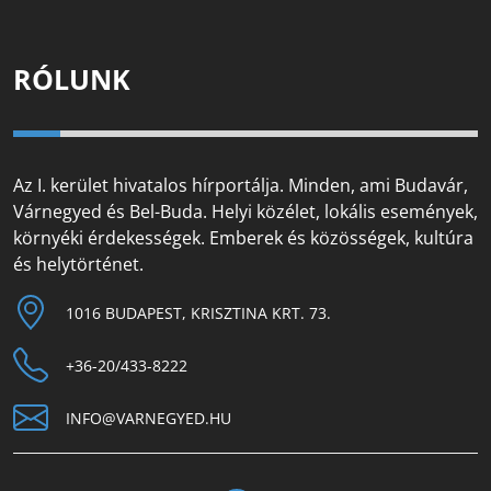
RÓLUNK
Az I. kerület hivatalos hírportálja. Minden, ami Budavár,
Várnegyed és Bel-Buda. Helyi közélet, lokális események,
környéki érdekességek. Emberek és közösségek, kultúra
és helytörténet.
1016 BUDAPEST, KRISZTINA KRT. 73.
+36-20/433-8222
INFO@VARNEGYED.HU