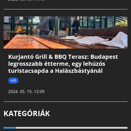
Kurjantó Grill & BBQ Terasz: Budapest
legrosszabb étterme, egy lehúzós
turistacsapda a Halászbástyánál
HÍR
2024. 05. 15. 12:09
KATEGÓRIÁK