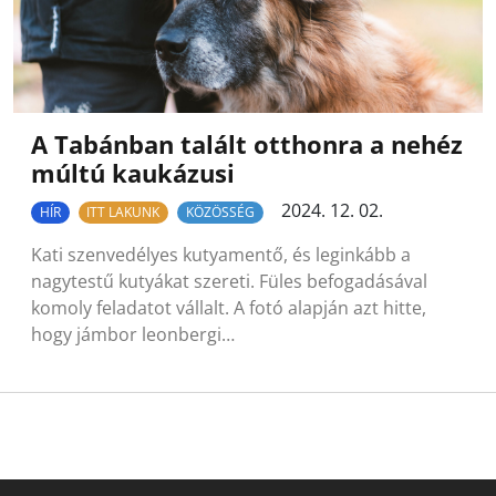
A Tabánban talált otthonra a nehéz
múltú kaukázusi
2024. 12. 02.
HÍR
ITT LAKUNK
KÖZÖSSÉG
Kati szenvedélyes kutyamentő, és leginkább a
nagytestű kutyákat szereti. Füles befogadásával
komoly feladatot vállalt. A fotó alapján azt hitte,
hogy jámbor leonbergi…