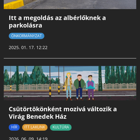
Itt a megoldás az albérlőknek a
parkolásra
ÖNKORMÁNYZAT
2025. 01. 17. 12:22
Csütörtökönként mozivá változik a
Virág Benedek Ház
HÍR
ITT LAKUNK
KULTÚRA
2026. 06. 09. 14:19