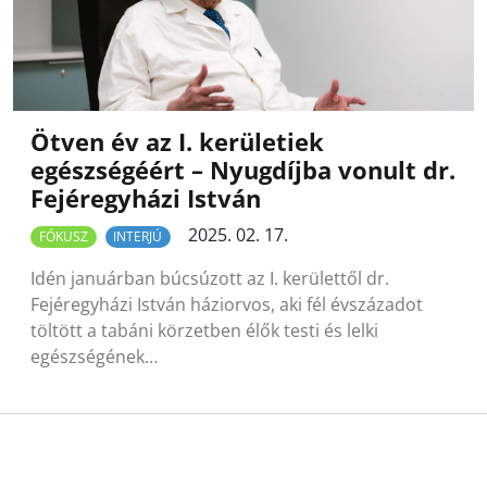
Ötven év az I. kerületiek
egészségéért – Nyugdíjba vonult dr.
Fejéregyházi István
2025. 02. 17.
FÓKUSZ
INTERJÚ
Idén januárban búcsúzott az I. kerülettől dr.
Fejéregyházi István háziorvos, aki fél évszázadot
töltött a tabáni körzetben élők testi és lelki
egészségének…