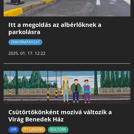
Itt a megoldás az albérlőknek a
parkolásra
ÖNKORMÁNYZAT
2025. 01. 17. 12:22
Csütörtökönként mozivá változik a
Virág Benedek Ház
HÍR
ITT LAKUNK
KULTÚRA