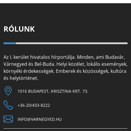
RÓLUNK
Az I. kerület hivatalos hírportálja. Minden, ami Budavár,
Várnegyed és Bel-Buda. Helyi közélet, lokális események,
környéki érdekességek. Emberek és közösségek, kultúra
és helytörténet.
1016 BUDAPEST, KRISZTINA KRT. 73.
+36-20/433-8222
INFO@VARNEGYED.HU