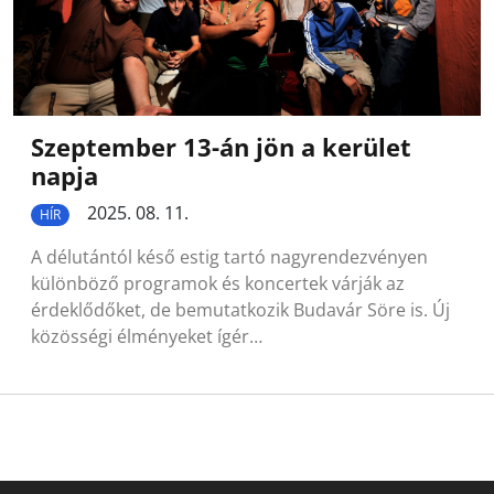
Szeptember 13-án jön a kerület
napja
2025. 08. 11.
HÍR
A délutántól késő estig tartó nagyrendezvényen
különböző programok és koncertek várják az
érdeklődőket, de bemutatkozik Budavár Söre is. Új
közösségi élményeket ígér…