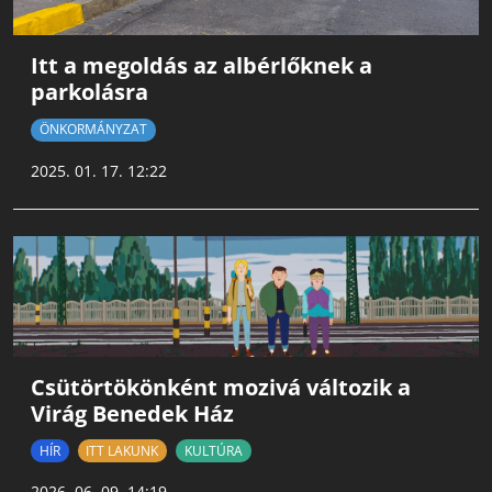
Itt a megoldás az albérlőknek a
parkolásra
ÖNKORMÁNYZAT
2025. 01. 17. 12:22
Csütörtökönként mozivá változik a
Virág Benedek Ház
HÍR
ITT LAKUNK
KULTÚRA
2026. 06. 09. 14:19