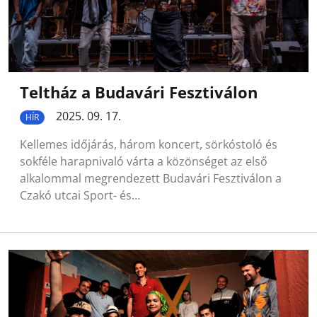
Teltház a Budavári Fesztiválon
2025. 09. 17.
HÍR
Kellemes időjárás, három koncert, sörkóstoló és
sokféle harapnivaló várta a közönséget az első
alkalommal megrendezett Budavári Fesztiválon a
Czakó utcai Sport- és…