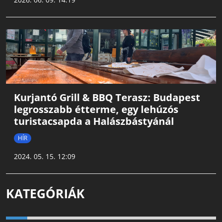
Kurjantó Grill & BBQ Terasz: Budapest
legrosszabb étterme, egy lehúzós
turistacsapda a Halászbástyánál
HÍR
2024. 05. 15. 12:09
KATEGÓRIÁK