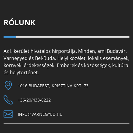
RÓLUNK
Az I. kerület hivatalos hírportálja. Minden, ami Budavár,
Várnegyed és Bel-Buda. Helyi közélet, lokális események,
környéki érdekességek. Emberek és közösségek, kultúra
és helytörténet.
1016 BUDAPEST, KRISZTINA KRT. 73.
+36-20/433-8222
INFO@VARNEGYED.HU