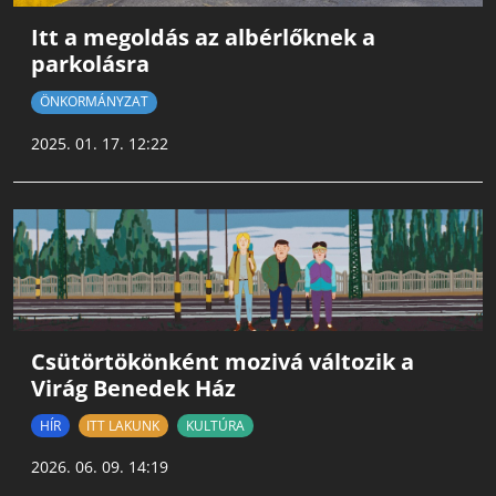
Itt a megoldás az albérlőknek a
parkolásra
ÖNKORMÁNYZAT
2025. 01. 17. 12:22
Csütörtökönként mozivá változik a
Virág Benedek Ház
HÍR
ITT LAKUNK
KULTÚRA
2026. 06. 09. 14:19