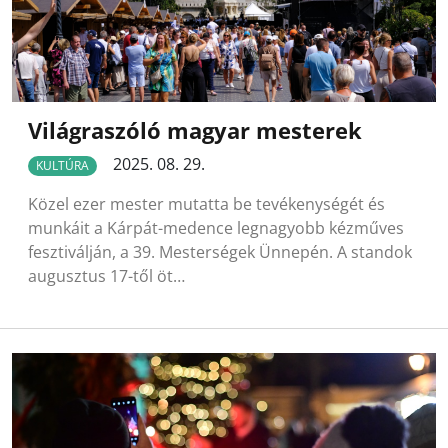
Világraszóló magyar mesterek
2025. 08. 29.
KULTÚRA
Közel ezer mester mutatta be tevékenységét és
munkáit a Kárpát-medence legnagyobb kézműves
fesztiválján, a 39. Mesterségek Ünnepén. A standok
augusztus 17-től öt…