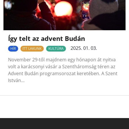
Így telt az advent Budán
2025. 01. 03.
HÍR
ITT LAKUNK
KULTÚRA
November 29-től majdnem egy hónapon át nyitva
volt a karácsonyi vásár a Szentháromság téren az
Advent Budán programsorozat keretében. A Szent
István…