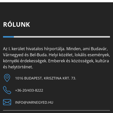
RÓLUNK
Az I. kerület hivatalos hírportálja. Minden, ami Budavár,
Várnegyed és Bel-Buda. Helyi közélet, lokális események,
környéki érdekességek. Emberek és közösségek, kultúra
és helytörténet.
1016 BUDAPEST, KRISZTINA KRT. 73.
+36-20/433-8222
INFO@VARNEGYED.HU