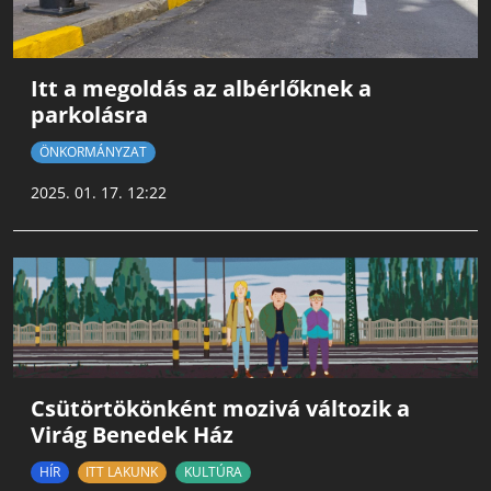
Itt a megoldás az albérlőknek a
parkolásra
ÖNKORMÁNYZAT
2025. 01. 17. 12:22
Csütörtökönként mozivá változik a
Virág Benedek Ház
HÍR
ITT LAKUNK
KULTÚRA