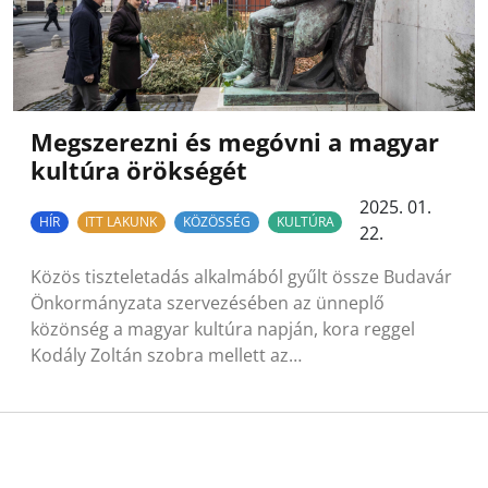
Megszerezni és megóvni a magyar
kultúra örökségét
2025. 01.
HÍR
ITT LAKUNK
KÖZÖSSÉG
KULTÚRA
22.
Közös tiszteletadás alkalmából gyűlt össze Budavár
Önkormányzata szervezésében az ünneplő
közönség a magyar kultúra napján, kora reggel
Kodály Zoltán szobra mellett az…