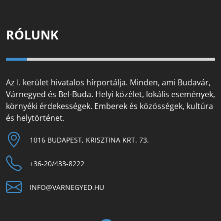
RÓLUNK
Az I. kerület hivatalos hírportálja. Minden, ami Budavár,
Várnegyed és Bel-Buda. Helyi közélet, lokális események,
környéki érdekességek. Emberek és közösségek, kultúra
és helytörténet.
1016 BUDAPEST, KRISZTINA KRT. 73.
+36-20/433-8222
INFO@VARNEGYED.HU