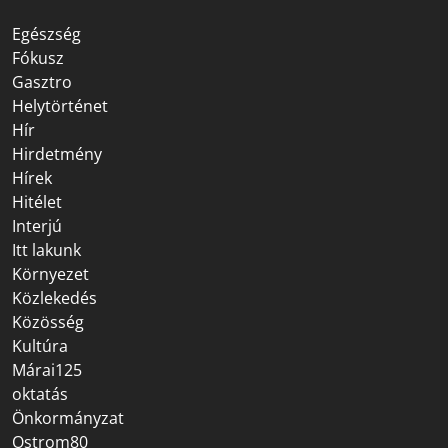
Egészség
Fókusz
Gasztro
Helytörténet
Hír
Hirdetmény
Hírek
Hitélet
Interjú
Itt lakunk
Környezet
Közlekedés
Közösség
Kultúra
Márai125
oktatás
Önkormányzat
Ostrom80