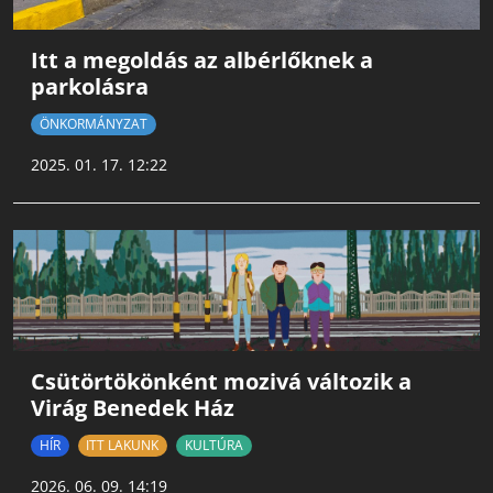
Itt a megoldás az albérlőknek a
parkolásra
ÖNKORMÁNYZAT
2025. 01. 17. 12:22
Csütörtökönként mozivá változik a
Virág Benedek Ház
HÍR
ITT LAKUNK
KULTÚRA
2026. 06. 09. 14:19