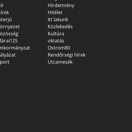
ír
Hirdetmény
írek
Hitélet
nterjú
Itt lakunk
örnyezet
Közlekedés
özösség
Kultúra
árai125
oktatás
nkormányzat
Ostrom80
ályázat
Rendőrségi hírek
port
Utcamesék