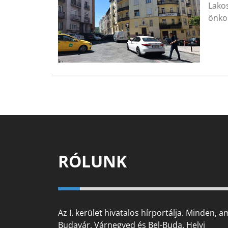
Lakos
önko
RÓLUNK
Az I. kerület hivatalos hírportálja. Minden, a
Budavár, Várnegyed és Bel-Buda. Helyi