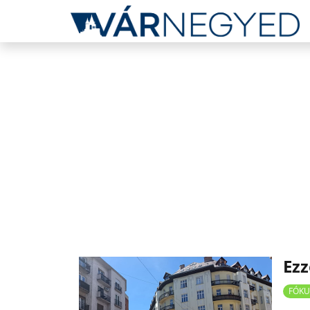
Ezz
FÓKU