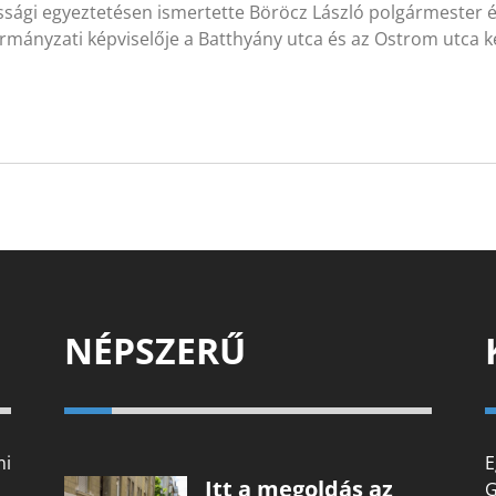
sági egyeztetésen ismertette Böröcz László polgármester és
rmányzati képviselője a Batthyány utca és az Ostrom utca
NÉPSZERŰ
mi
E
Itt a megoldás az
G