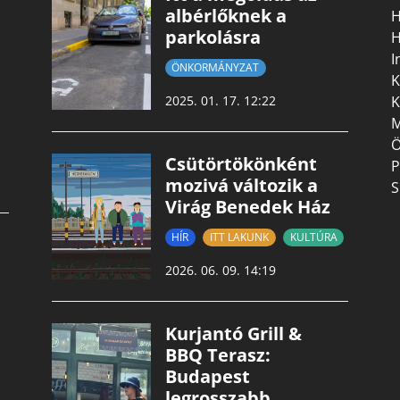
albérlőknek a
H
parkolásra
H
I
ÖNKORMÁNYZAT
K
K
2025. 01. 17. 12:22
M
Ö
Csütörtökönként
P
mozivá változik a
S
Virág Benedek Ház
HÍR
ITT LAKUNK
KULTÚRA
2026. 06. 09. 14:19
Kurjantó Grill &
BBQ Terasz:
Budapest
legrosszabb