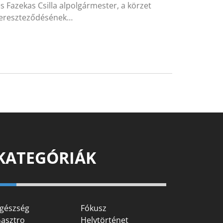
 Fazekas Csilla alpolgármester, a körzet
 kereszteződésének…
KATEGÓRIÁK
gészség
Fókusz
asztro
Helytörténet