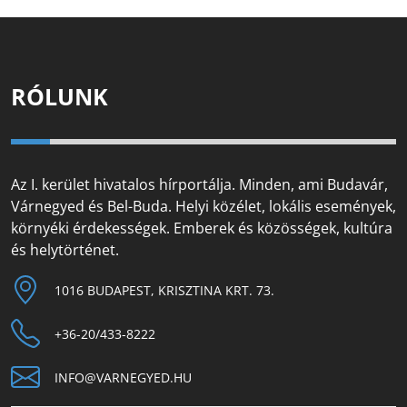
RÓLUNK
Az I. kerület hivatalos hírportálja. Minden, ami Budavár,
Várnegyed és Bel-Buda. Helyi közélet, lokális események,
környéki érdekességek. Emberek és közösségek, kultúra
és helytörténet.
1016 BUDAPEST, KRISZTINA KRT. 73.
+36-20/433-8222
INFO@VARNEGYED.HU