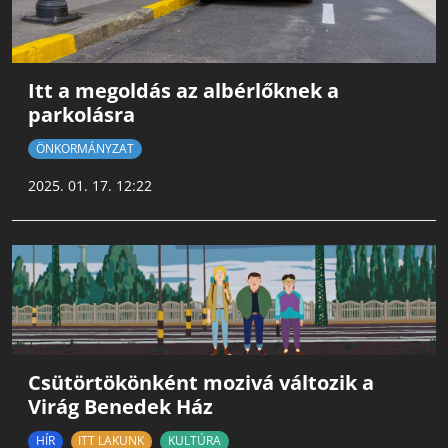
Itt a megoldás az albérlőknek a
parkolásra
ÖNKORMÁNYZAT
2025. 01. 17. 12:22
Csütörtökönként mozivá változik a
Virág Benedek Ház
HÍR
ITT LAKUNK
KULTÚRA