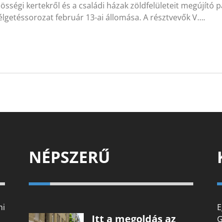
össégi kertekről és a családi házak zöldfelületeit megújító 
lgetéssorozat február 13-ai állomása. A résztvevők V….
NÉPSZERŰ
mi
E
Itt a megoldás az
G