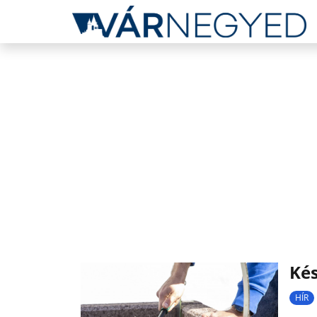
Kés
HÍR