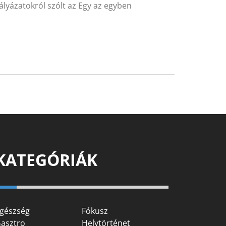
pályázatokról szólt az Egy az egyben
KATEGÓRIÁK
gészség
Fókusz
asztro
Helytörténet