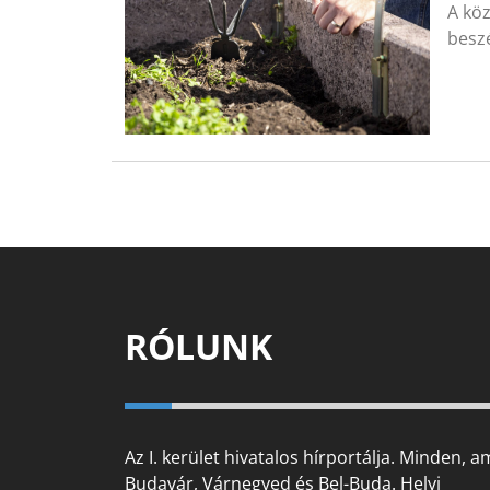
A köz
beszé
RÓLUNK
Az I. kerület hivatalos hírportálja. Minden, a
Budavár, Várnegyed és Bel-Buda. Helyi