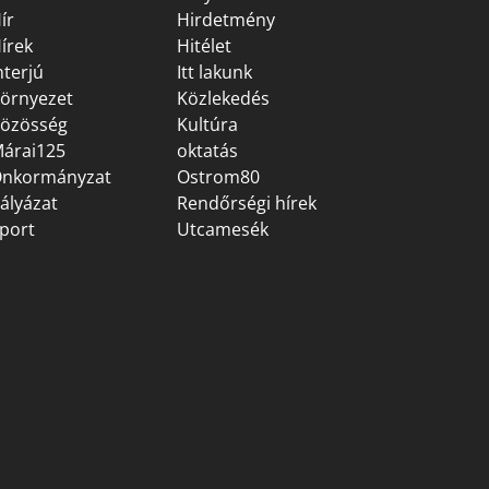
ír
Hirdetmény
írek
Hitélet
nterjú
Itt lakunk
örnyezet
Közlekedés
özösség
Kultúra
árai125
oktatás
nkormányzat
Ostrom80
ályázat
Rendőrségi hírek
port
Utcamesék