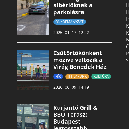
albérlőknek a
H
parkolásra
H
I
ÖNKORMÁNYZAT
K
K
2025. 01. 17. 12:22
M
Ö
Csütörtökönként
P
mozivá változik a
S
Virág Benedek Ház
HÍR
ITT LAKUNK
KULTÚRA
2026. 06. 09. 14:19
Kurjantó Grill &
BBQ Terasz:
Budapest
legrosszabb