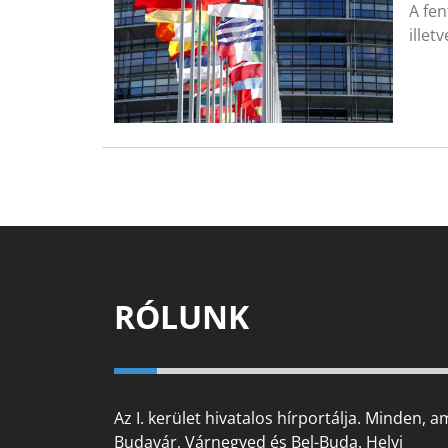
A fen
illet
RÓLUNK
Az I. kerület hivatalos hírportálja. Minden, a
Budavár, Várnegyed és Bel-Buda. Helyi