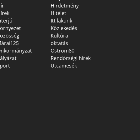
ír
Hirdetmény
írek
Hitélet
nterjú
Itt lakunk
örnyezet
Közlekedés
özösség
Kultúra
árai125
oktatás
nkormányzat
Ostrom80
ályázat
Rendőrségi hírek
port
Utcamesék