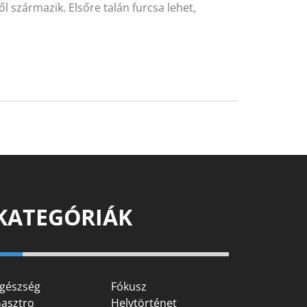
l származik. Elsőre talán furcsa lehet,
KATEGÓRIÁK
gészség
Fókusz
asztro
Helytörténet