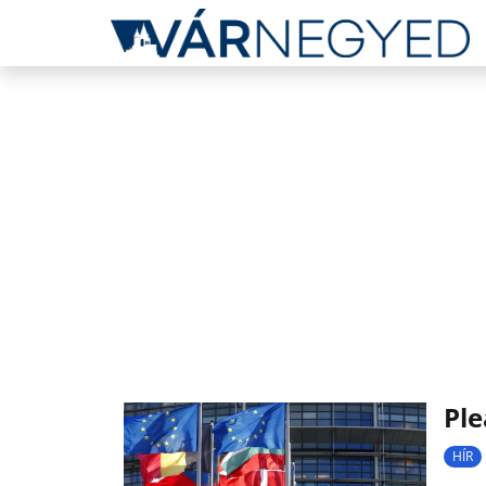
Ple
HÍR