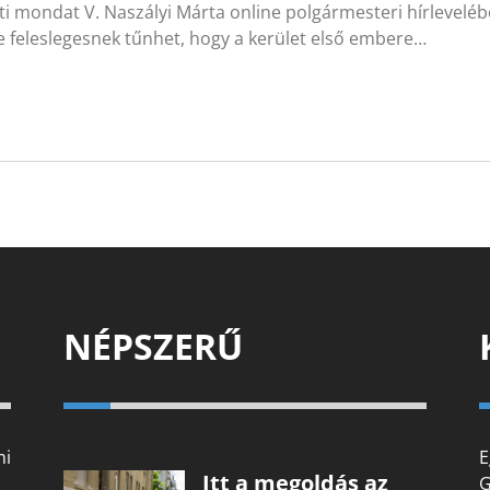
ti mondat V. Naszályi Márta online polgármesteri hírlevelébő
ve feleslegesnek tűnhet, hogy a kerület első embere…
NÉPSZERŰ
mi
E
Itt a megoldás az
G