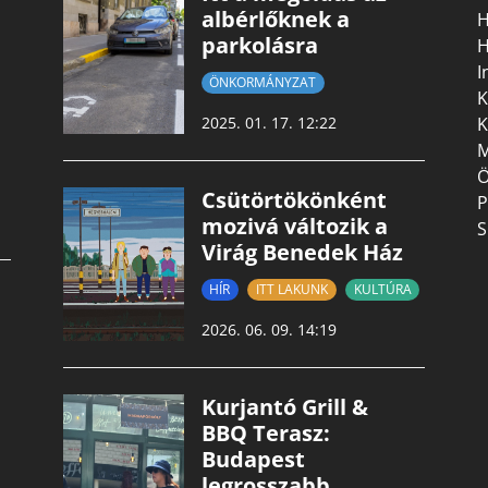
albérlőknek a
H
parkolásra
H
I
ÖNKORMÁNYZAT
K
K
2025. 01. 17. 12:22
M
Ö
Csütörtökönként
P
mozivá változik a
S
Virág Benedek Ház
HÍR
ITT LAKUNK
KULTÚRA
2026. 06. 09. 14:19
Kurjantó Grill &
BBQ Terasz:
Budapest
legrosszabb