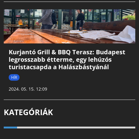
Kurjantó Grill & BBQ Terasz: Budapest
legrosszabb étterme, egy lehúzós
turistacsapda a Halászbástyánál
HÍR
2024. 05. 15. 12:09
KATEGÓRIÁK