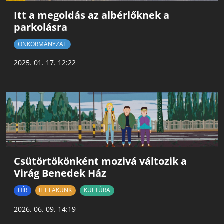
Itt a megoldás az albérlőknek a
parkolásra
ÖNKORMÁNYZAT
2025. 01. 17. 12:22
Csütörtökönként mozivá változik a
Virág Benedek Ház
HÍR
ITT LAKUNK
KULTÚRA
2026. 06. 09. 14:19