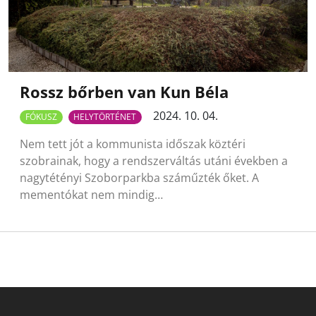
Rossz bőrben van Kun Béla
2024. 10. 04.
FÓKUSZ
HELYTÖRTÉNET
Nem tett jót a kommunista időszak köztéri
szobrainak, hogy a rendszerváltás utáni években a
nagytétényi Szoborparkba száműzték őket. A
mementókat nem mindig…