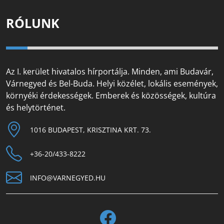
RÓLUNK
Az I. kerület hivatalos hírportálja. Minden, ami Budavár,
Várnegyed és Bel-Buda. Helyi közélet, lokális események,
környéki érdekességek. Emberek és közösségek, kultúra
és helytörténet.
1016 BUDAPEST, KRISZTINA KRT. 73.
+36-20/433-8222
INFO@VARNEGYED.HU