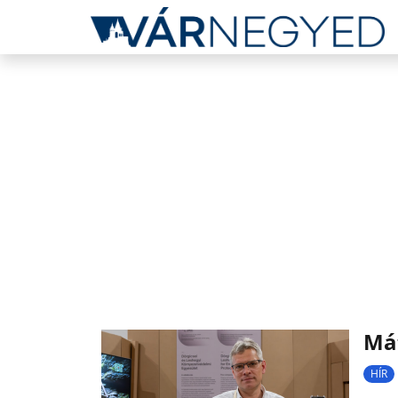
Mát
HÍR