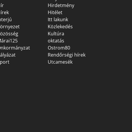
ír
Hirdetmény
írek
Hitélet
nterjú
Itt lakunk
örnyezet
Közlekedés
özösség
Kultúra
árai125
oktatás
nkormányzat
Ostrom80
ályázat
Rendőrségi hírek
port
Utcamesék