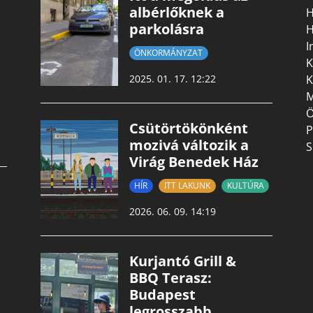
albérlőknek a
H
parkolásra
H
I
ÖNKORMÁNYZAT
K
K
2025. 01. 17. 12:22
M
Ö
Csütörtökönként
P
mozivá változik a
S
Virág Benedek Ház
HÍR
ITT LAKUNK
KULTÚRA
2026. 06. 09. 14:19
Kurjantó Grill &
BBQ Terasz:
Budapest
legrosszabb