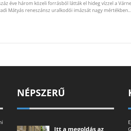
száz éve három közeli forrásból látták el hideg vízzel a Vár
adi Mátyás reneszánsz uralkodói imázsát nagy mértékben
NÉPSZERŰ
mi
E
Itt a megoldás az
G