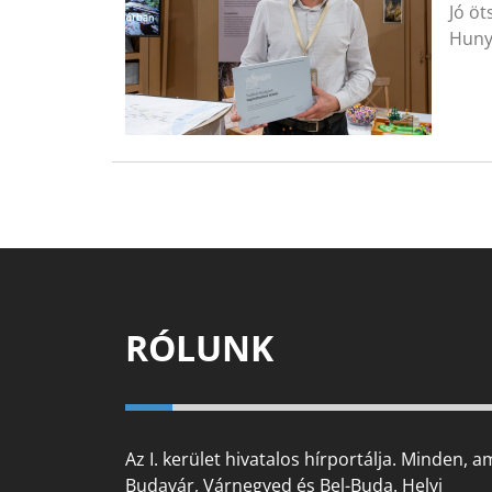
Jó öt
Huny
RÓLUNK
Az I. kerület hivatalos hírportálja. Minden, a
Budavár, Várnegyed és Bel-Buda. Helyi