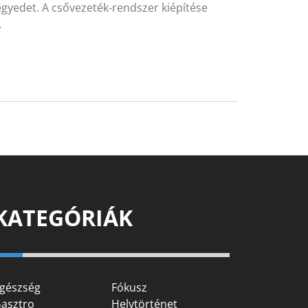
negyedet. A csővezeték-rendszer kiépítése
…
KATEGÓRIÁK
gészség
Fókusz
asztro
Helytörténet