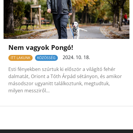
Nem vagyok Pongó!
2024. 10. 18.
ITT LAKUNK
KÖZÖSSÉG
Esti fényekben szúrtuk ki először a világító fehér
dalmatát, Oriont a Tóth Árpád sétányon, és amikor
másodszor ugyanitt találkoztunk, megtudtuk,
milyen messziről…