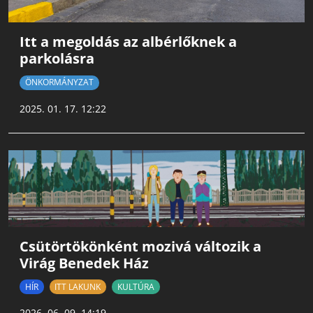
Itt a megoldás az albérlőknek a
parkolásra
ÖNKORMÁNYZAT
2025. 01. 17. 12:22
Csütörtökönként mozivá változik a
Virág Benedek Ház
HÍR
ITT LAKUNK
KULTÚRA
2026. 06. 09. 14:19