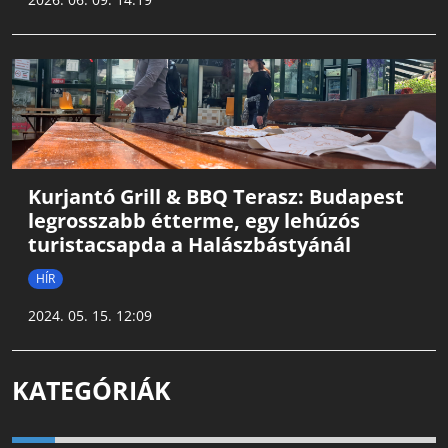
Kurjantó Grill & BBQ Terasz: Budapest
legrosszabb étterme, egy lehúzós
turistacsapda a Halászbástyánál
HÍR
2024. 05. 15. 12:09
KATEGÓRIÁK