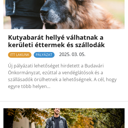
Kutyabarát hellyé válhatnak a
kerületi éttermek és szállodák
2025. 03. 05.
ITT LAKUNK
PÁLYÁZAT
Új pályázati lehetőséget hirdetett a Budavári
Önkormányzat, ezúttal a vendéglátósok és a
szállásadók örülhetnek a lehetőségnek. A cél, hogy
egyre több helyen…