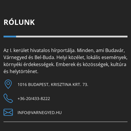
RÓLUNK
Az I. kerület hivatalos hírportálja. Minden, ami Budavár,
Várnegyed és Bel-Buda. Helyi közélet, lokális események,
környéki érdekességek. Emberek és közösségek, kultúra
és helytörténet.
1016 BUDAPEST, KRISZTINA KRT. 73.
+36-20/433-8222
INFO@VARNEGYED.HU