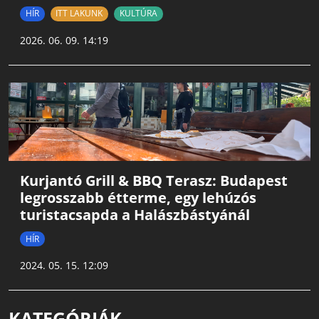
HÍR
ITT LAKUNK
KULTÚRA
2026. 06. 09. 14:19
Kurjantó Grill & BBQ Terasz: Budapest
legrosszabb étterme, egy lehúzós
turistacsapda a Halászbástyánál
HÍR
2024. 05. 15. 12:09
KATEGÓRIÁK