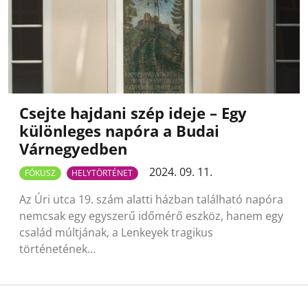
Csejte hajdani szép ideje – Egy
különleges napóra a Budai
Várnegyedben
2024. 09. 11.
FÓKUSZ
HELYTÖRTÉNET
Az Úri utca 19. szám alatti házban található napóra
nemcsak egy egyszerű időmérő eszköz, hanem egy
család múltjának, a Lenkeyek tragikus
történetének…