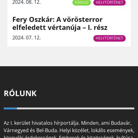
2024. 08. 12.
FÓKUSZ
HELYTÖRTÉNET
Fery Oszkár: A vörösterror
elfeledett vértanúja – I. rész
2024. 07. 12.
HELYTÖRTÉNET
RÓLUNK
Az I. kerület hivatalos hírportálja. Minden, ami Budavár,
Várnegyed és Bel-Buda. Helyi közélet, lokális események,
környéki érdekességek. Emberek és közösségek, kultúra