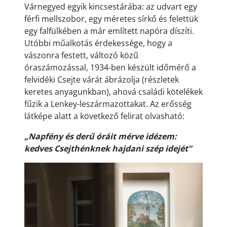
Várnegyed egyik kincsestárába: az udvart egy
férfi mellszobor, egy méretes sírkő és felettük
egy falfülkében a már említett napóra díszíti.
Utóbbi műalkotás érdekessége, hogy a
vászonra festett, változó közű
óraszámozással, 1934-ben készült időmérő a
felvidéki Csejte várát ábrázolja (részletek
keretes anyagunkban), ahová családi kötelékek
fűzik a Lenkey-leszármazottakat. Az erősség
látképe alatt a következő felirat olvasható:
„Napfény és derű óráit mérve idézem:
kedves Csejthénknek hajdani szép idejét”