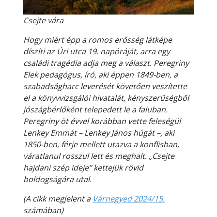
Csejte vára
Hogy miért épp a romos erősség látképe
díszíti az Úri utca 19. napóráját, arra egy
családi tragédia adja meg a választ. Peregriny
Elek pedagógus, író, aki éppen 1849-ben, a
szabadságharc leverését követően veszítette
el a könyvvizsgálói hivatalát, kényszerűségből
jószágbérlőként telepedett le a faluban.
Peregriny öt évvel korábban vette feleségül
Lenkey Emmát – Lenkey János húgát –, aki
1850-ben, férje mellett utazva a konflisban,
váratlanul rosszul lett és meghalt. „Csejte
hajdani szép ideje” kettejük rövid
boldogságára utal.
(A cikk megjelent a
Várnegyed 2024/15.
számában)