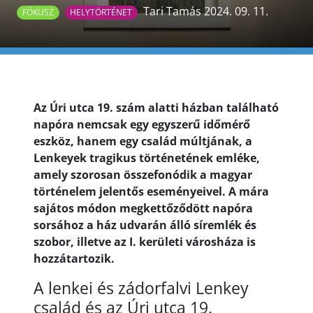
Tari Tamás 2024. 09. 11.
FÓKUSZ
HELYTÖRTÉNET
Az Úri utca 19. szám alatti házban található
napóra nemcsak egy egyszerű időmérő
eszköz, hanem egy család múltjának, a
Lenkeyek tragikus történetének emléke,
amely szorosan összefonódik a magyar
történelem jelentős eseményeivel. A mára
sajátos módon megkettőződött napóra
sorsához a ház udvarán álló síremlék és
szobor, illetve az I. kerületi városháza is
hozzátartozik.
A lenkei és zádorfalvi Lenkey
család és az Úri utca 19.