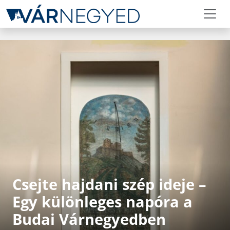
Csejte hajdani szép ideje –
Egy különleges napóra a
Budai Várnegyedben