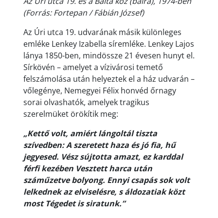
Az Úri utca 19. és a Balta köz (balra), 1974-ben
(Forrás: Fortepan / Fábián József)
Az Úri utca 19. udvarának másik különleges
emléke Lenkey Izabella síremléke. Lenkey Lajos
lánya 1850-ben, mindössze 21 évesen hunyt el.
Sírkövén – amelyet a vízivárosi temető
felszámolása után helyeztek el a ház udvarán –
vőlegénye, Nemegyei Félix honvéd őrnagy
sorai olvashatók, amelyek tragikus
szerelmüket örökítik meg:
„Kettő volt, amiért lángoltál tiszta
szívedben: A szeretett haza és jó fia, hű
jegyesed. Vész sújtotta amazt, ez karddal
férfi kezében Vesztett harca után
száműzetve bolyong. Ennyi csapás sok volt
lelkednek az elviselésre, s áldozatiak közt
most Tégedet is siratunk.”