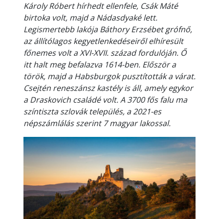
Károly Róbert hírhedt ellenfele, Csák Máté
birtoka volt, majd a Nádasdyaké lett.
Legismertebb lakója Báthory Erzsébet grófnő,
az állítólagos kegyetlenkedéseiről elhíresült
főnemes volt a XVI-XVII. század fordulóján. Ő
itt halt meg befalazva 1614-ben. Először a
török, majd a Habsburgok pusztították a várat.
Csejtén reneszánsz kastély is áll, amely egykor
a Draskovich családé volt. A 3700 fős falu ma
színtiszta szlovák település, a 2021-es
népszámlálás szerint 7 magyar lakossal.