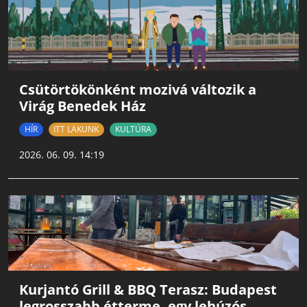
Csütörtökönként mozivá változik a
Virág Benedek Ház
HÍR
ITT LAKUNK
KULTÚRA
2026. 06. 09. 14:19
Kurjantó Grill & BBQ Terasz: Budapest
legrosszabb étterme, egy lehúzós