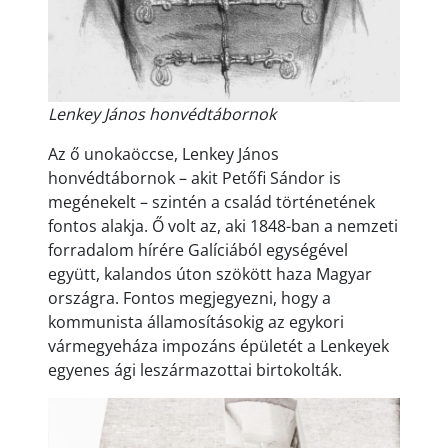
Lenkey János honvédtábornok
Az ő unokaöccse, Lenkey János
honvédtábornok – akit Petőfi Sándor is
megénekelt – szintén a család történetének
fontos alakja. Ő volt az, aki 1848-ban a nemzeti
forradalom hírére Galíciából egységével
együtt, kalandos úton szökött haza Magyar
országra. Fontos megjegyezni, hogy a
kommunista államosításokig az egykori
vármegyeháza impozáns épületét a Lenkeyek
egyenes ági leszármazottai birtokolták.