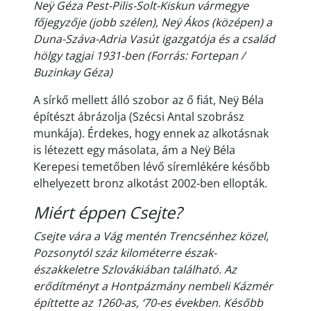
Neÿ Géza Pest-Pilis-Solt-Kiskun vármegye
főjegyzője (jobb szélen), Neÿ Ákos (középen) a
Duna-Száva-Adria Vasút igazgatója és a család
hölgy tagjai 1931-ben (Forrás: Fortepan /
Buzinkay Géza)
A sírkő mellett álló szobor az ő fiát, Neÿ Béla
építészt ábrázolja (Szécsi Antal szobrász
munkája). Érdekes, hogy ennek az alkotásnak
is létezett egy másolata, ám a Neÿ Béla
Kerepesi temetőben lévő síremlékére később
elhelyezett bronz alkotást 2002-ben ellopták.
Miért éppen Csejte?
Csejte vára a Vág mentén Trencsénhez közel,
Pozsonytól száz kilométerre észak-
északkeletre Szlovákiában található. Az
erődítményt a Hontpázmány nembeli Kázmér
építtette az 1260-as, ‘70-es években. Később