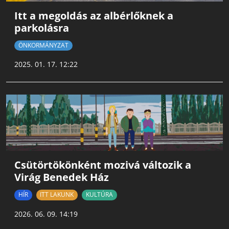
Itt a megoldás az albérlőknek a
parkolásra
ÖNKORMÁNYZAT
2025. 01. 17. 12:22
Csütörtökönként mozivá változik a
Virág Benedek Ház
HÍR
ITT LAKUNK
KULTÚRA
2026. 06. 09. 14:19