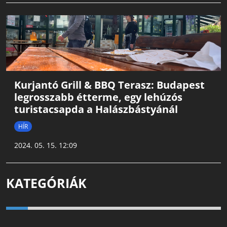
Kurjantó Grill & BBQ Terasz: Budapest
legrosszabb étterme, egy lehúzós
turistacsapda a Halászbástyánál
HÍR
2024. 05. 15. 12:09
KATEGÓRIÁK