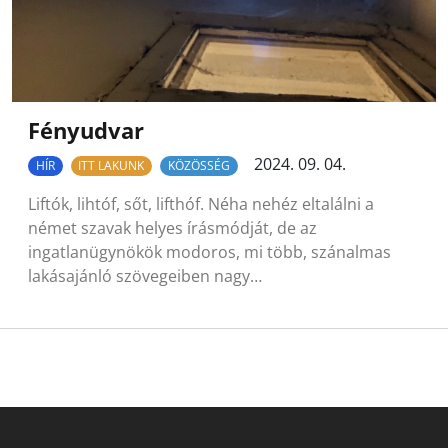
Fényudvar
2024. 09. 04.
HÍR
ITT LAKUNK
KÖZÖSSÉG
Liftók, lihtóf, sőt, lifthóf. Néha nehéz eltalálni a
német szavak helyes írásmódját, de az
ingatlanügynökök modoros, mi több, szánalmas
lakásajánló szövegeiben nagy…