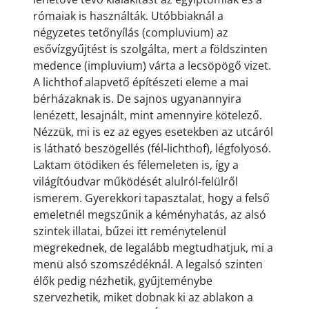
rómaiak is használták. Utóbbiaknál a
négyzetes tetőnyílás (compluvium) az
esővízgyűjtést is szolgálta, mert a földszinten
medence (impluvium) várta a lecsöpögő vizet.
A lichthof alapvető építészeti eleme a mai
bérházaknak is. De sajnos ugyanannyira
lenézett, lesajnált, mint amennyire kötelező.
Nézzük, mi is ez az egyes esetekben az utcáról
is látható beszögellés (fél-lichthof), légfolyosó.
Laktam ötödiken és félemeleten is, így a
világítóudvar működését alulról-felülről
ismerem. Gyerekkori tapasztalat, hogy a felső
emeletnél megszűnik a kéményhatás, az alsó
szintek illatai, bűzei itt reménytelenül
megrekednek, de legalább megtudhatjuk, mi a
menü alsó szomszédéknál. A legalsó szinten
élők pedig nézhetik, gyűjteménybe
szervezhetik, miket dobnak ki az ablakon a