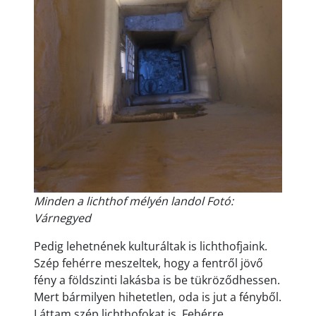
Minden a lichthof mélyén landol Fotó:
Várnegyed
Pedig lehetnének kulturáltak is lichthofjaink.
Szép fehérre meszeltek, hogy a fentről jövő
fény a földszinti lakásba is be tükröződhessen.
Mert bármilyen hihetetlen, oda is jut a fényből.
Láttam szép lichthofokat is. Fehérre