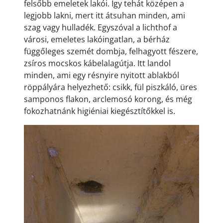
felsőbb emeletek lakói. Így tehát középen a
legjobb lakni, mert itt átsuhan minden, ami
szag vagy hulladék. Egyszóval a lichthof a
városi, emeletes lakóingatlan, a bérház
függőleges szemét dombja, felhagyott fészere,
zsíros mocskos kábelalagútja. Itt landol
minden, ami egy résnyire nyitott ablakból
röppályára helyezhető: csikk, fül piszkáló, üres
samponos flakon, arclemosó korong, és még
fokozhatnánk higiéniai kiegésztítőkkel is.