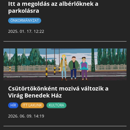
Itt a megoldás az albérlőknek a
parkolásra
ÖNKORMÁNYZAT
2025. 01. 17. 12:22
Csütörtökönként mozivá változik a
Virág Benedek Ház
HÍR
ITT LAKUNK
KULTÚRA
2026. 06. 09. 14:19