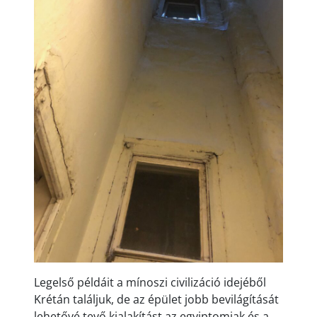
Legelső példáit a mínoszi civilizáció idejéből
Krétán találjuk, de az épület jobb bevilágítását
lehetővé tevő kialakítást az egyiptomiak és a