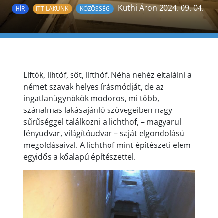
Kuthi Áron 2024. 09. 04.
HÍR
ITT LAKUNK
KÖZÖSSÉG
Liftók, lihtóf, sőt, lifthóf. Néha nehéz eltalálni a
német szavak helyes írásmódját, de az
ingatlanügynökök modoros, mi több,
szánalmas lakásajánló szövegeiben nagy
sűrűséggel találkozni a lichthof, – magyarul
fényudvar, világítóudvar – saját elgondolású
megoldásaival. A lichthof mint építészeti elem
egyidős a kőalapú építészettel.