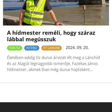
A hídmester reméli, hogy száraz
lábbal megússzuk
2024. 09. 20.
FÓKUSZ
INTERJÚ
ITT LAKUNK
Életében eddig tíz dunai árvizet élt meg a Lánchíd
és az Alagút legnagyobb ismerője, Fazekas János
hídmester, akinek ősei még dunai hajósként…