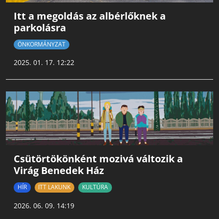
Itt a megoldás az albérlőknek a
parkolásra
ÖNKORMÁNYZAT
2025. 01. 17. 12:22
Csütörtökönként mozivá változik a
Virág Benedek Ház
HÍR
ITT LAKUNK
KULTÚRA
2026. 06. 09. 14:19