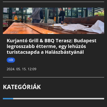
Kurjantó Grill & BBQ Terasz: Budapest
legrosszabb étterme, egy lehúzós
turistacsapda a Halászbástyánál
HÍR
2024. 05. 15. 12:09
KATEGÓRIÁK